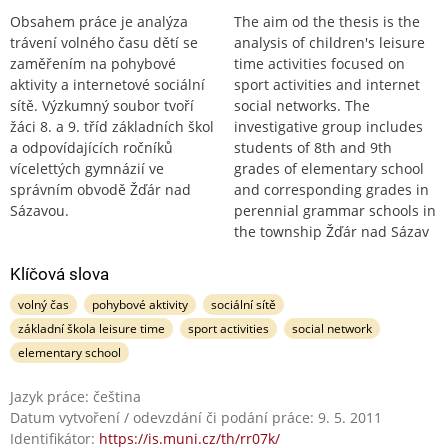
Obsahem práce je analýza
The aim od the thesis is the
trávení volného času dětí se
analysis of children's leisure
zaměřením na pohybové
time activities focused on
aktivity a internetové sociální
sport activities and internet
sítě. Výzkumný soubor tvoří
social networks. The
žáci 8. a 9. tříd základních škol
investigative group includes
a odpovídajících ročníků
students of 8th and 9th
vícelettých gymnázií ve
grades of elementary school
správním obvodě Žďár nad
and corresponding grades in
Sázavou.
perennial grammar schools in
the township Žďár nad Sázav
Klíčová slova
volný čas
pohybové aktivity
sociální sítě
základní škola leisure time
sport activities
social network
elementary school
Jazyk práce: čeština
Datum vytvoření / odevzdání či podání práce: 9. 5. 2011
Identifikátor:
https://is.muni.cz/th/rr07k/