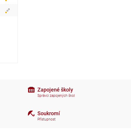
r
a
z
i
t
i
k
o
n
Zapojené školy
Správci zapojených škol
y
Soukromí
Přístupnost