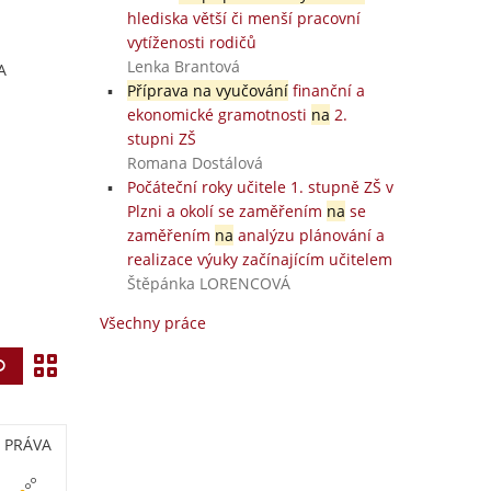
hlediska větší či menší pracovní
vytíženosti rodičů
Lenka Brantová
A
Příprava na vyučování
finanční a
ekonomické gramotnosti
na
2.
stupni ZŠ
Romana Dostálová
Počáteční roky učitele 1. stupně ZŠ v
Plzni a okolí se zaměřením
na
se
zaměřením
na
analýzu plánování a
realizace výuky začínajícím učitelem
Štěpánka LORENCOVÁ
Všechny práce
Z
Vyhledat
o
b
PRÁVA