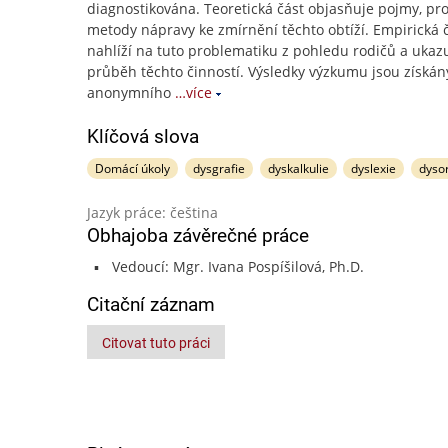
diagnostikována. Teoretická část objasňuje pojmy, pr
metody nápravy ke zmírnění těchto obtíží. Empirická 
nahlíží na tuto problematiku z pohledu rodičů a ukaz
průběh těchto činností. Výsledky výzkumu jsou získán
anonymního
…více
Klíčová slova
Domácí úkoly
dysgrafie
dyskalkulie
dyslexie
dyso
Jazyk práce: čeština
Obhajoba závěrečné práce
Vedoucí: Mgr. Ivana Pospíšilová, Ph.D.
Citační záznam
Citovat tuto práci