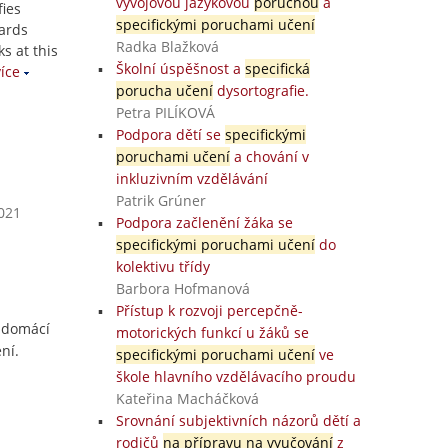
vývojovou jazykovou
poruchou
a
fies
specifickými poruchami učení
ards
Radka Blažková
ks at this
Školní úspěšnost a
specifická
íce
porucha učení
dysortografie.
Petra PILÍKOVÁ
Podpora dětí se
specifickými
poruchami učení
a chování v
inkluzivním vzdělávání
Patrik Grúner
2021
Podpora začlenění žáka se
specifickými poruchami učení
do
kolektivu třídy
Barbora Hofmanová
Přístup k rozvoji percepčně-
 domácí
motorických funkcí u žáků se
ní.
specifickými poruchami učení
ve
škole hlavního vzdělávacího proudu
Kateřina Macháčková
Srovnání subjektivních názorů dětí a
rodičů
na přípravu na vyučování
z