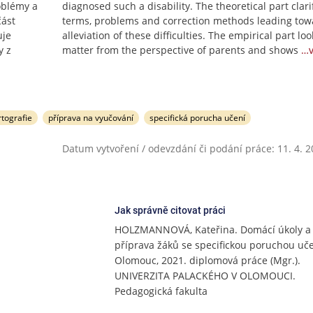
oblémy a
diagnosed such a disability. The theoretical part clari
část
terms, problems and correction methods leading tow
uje
alleviation of these difficulties. The empirical part loo
y z
matter from the perspective of parents and shows
…v
rtografie
příprava na vyučování
specifická porucha učení
Datum vytvoření / odevzdání či podání práce: 11. 4. 
Jak správně citovat práci
HOLZMANNOVÁ, Kateřina. Domácí úkoly a
příprava žáků se specifickou poruchou uče
Olomouc, 2021. diplomová práce (Mgr.).
UNIVERZITA PALACKÉHO V OLOMOUCI.
Pedagogická fakulta