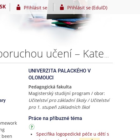
SK
Přihlásit se
Přihlásit se (EduID)
Domácí úkoly a domácí příprava žáků se specifickou poruchou učení – Kateřina HOLZMANNOVÁ
UNIVERZITA PALACKÉHO V
OLOMOUCI
Pedagogická fakulta
Magisterský studijní program / obor:
Učitelství pro základní školy / Učitelství
ary
pro 1. stupeň základních škol
Práce na příbuzné téma
homework
ing
Specifika logopedické péče u dětí s
t been