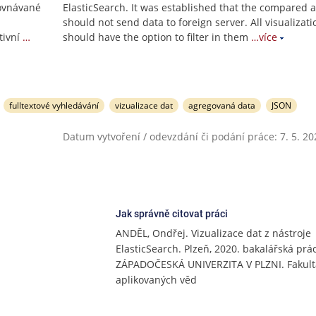
rovnávané
ElasticSearch. It was established that the compared 
should not send data to foreign server. All visualizati
tivní
…
should have the option to filter in them
…více
fulltextové vyhledávání
vizualizace dat
agregovaná data
JSON
Datum vytvoření / odevzdání či podání práce: 7. 5. 20
Jak správně citovat práci
ANDĚL, Ondřej. Vizualizace dat z nástroje
ElasticSearch. Plzeň, 2020. bakalářská prác
ZÁPADOČESKÁ UNIVERZITA V PLZNI. Fakult
aplikovaných věd