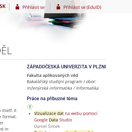
SK
Přihlásit se
Přihlásit se (EduID)
DĚL
ZÁPADOČESKÁ UNIVERZITA V PLZNI
Fakulta aplikovaných věd
Bakalářský studijní program / obor:
Inženýrská informatika / Informatika
Práce na příbuzné téma
itself, it
Vizualizace dat
na webu pomocí
e format.
Google
Data
Studio
er
Daniel Šimek
ed in