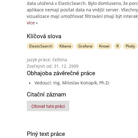
data uložená v ElasticSearch. Bylo domluveno, že po
aplikace nemají posílat data na vnější server. Všechny
vizualizace mají umožňovat filtrování (mají být interak
více
Klíčová slova
ElasticSearch
Kibana
Grafana
Knowi
R
Plotly
Jazyk práce: čeština
Zveřejnit od: 31. 12. 2999
Obhajoba závěrečné práce
Vedoucí: Ing. Miloslav Konopík, Ph.D.
Citační záznam
Citovat tuto práci
Plný text práce