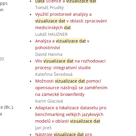
Data
Science a
vizualizace dat
apps
Tomáš Prudký
on
Využití prostorové analýzy a
vizualizace dat
v oblasti zpracování
medicínských
dat
Lukáš HAUZNER
Analýza a
vizualizace dat
v
pohostinství
David Hanina
20
Vliv
vizualizace dat
na rozhodovací
procesy: integrativní studie
Kateřina Šeredová
Možnosti
vizualizace dat
pomocí
opensource nástrojů se zaměřením
na zámecké brownfieldy
Karin Glacová
e (Bc.).
Adaptace a lokalizace datasetu pro
a
benchmarking velkých jazykových
modelů v oblasti
vizualizace dat
Jan Jireš
Nástroje
vizualizace dat
pro