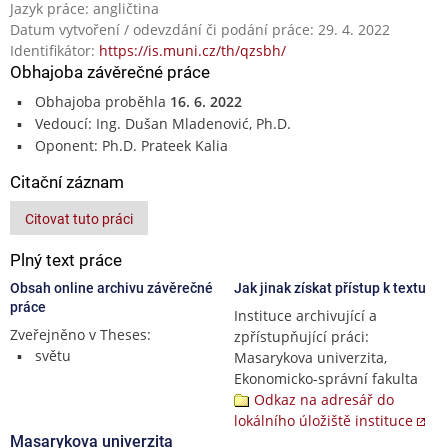
Jazyk práce: angličtina
Datum vytvoření / odevzdání či podání práce: 29. 4. 2022
Identifikátor:
https://is.muni.cz/th/qzsbh/
Obhajoba závěrečné práce
Obhajoba proběhla
16. 6. 2022
Vedoucí: Ing. Dušan Mladenović, Ph.D.
Oponent: Ph.D. Prateek Kalia
Citační záznam
Citovat tuto práci
Plný text práce
Obsah online archivu závěrečné
Jak jinak získat přístup k textu
práce
Instituce archivující a
Zveřejněno v Theses:
zpřístupňující práci:
světu
Masarykova univerzita,
Ekonomicko-správní fakulta
Odkaz na adresář do
lokálního úložiště instituce
Masarykova univerzita