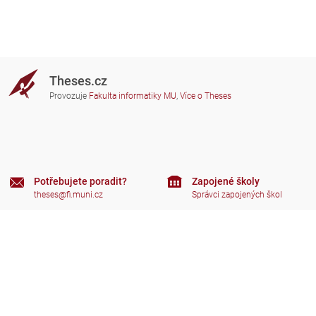
Theses.cz
Provozuje
Fakulta informatiky MU
,
Více o Theses
Potřebujete poradit?
Zapojené školy
theses@fi.muni.cz
Správci zapojených škol
Nápověda
Soukromí
Často kladené dotazy
Přístupnost
Zobrazit klasickou verzi