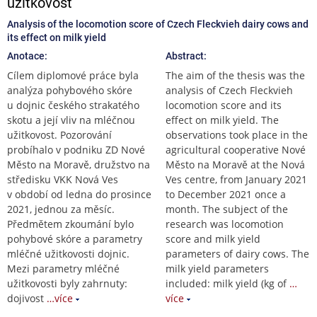
užitkovost
Analysis of the locomotion score of Czech Fleckvieh dairy cows and
its effect on milk yield
Anotace:
Abstract:
Cílem diplomové práce byla
The aim of the thesis was the
analýza pohybového skóre
analysis of Czech Fleckvieh
u dojnic českého strakatého
locomotion score and its
skotu a její vliv na mléčnou
effect on milk yield. The
užitkovost. Pozorování
observations took place in the
probíhalo v podniku ZD Nové
agricultural cooperative Nové
Město na Moravě, družstvo na
Město na Moravě at the Nová
středisku VKK Nová Ves
Ves centre, from January 2021
v období od ledna do prosince
to December 2021 once a
2021, jednou za měsíc.
month. The subject of the
Předmětem zkoumání bylo
research was locomotion
pohybové skóre a parametry
score and milk yield
mléčné užitkovosti dojnic.
parameters of dairy cows. The
Mezi parametry mléčné
milk yield parameters
užitkovosti byly zahrnuty:
included: milk yield (kg of
…
dojivost
…více
více