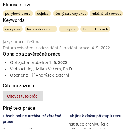
Klíčová slova
pohybové skóre
dojnice
český strakatý skot
mléčná užitkovost
Keywords
dairy cow
locomotion score
milk yield
Czech Fleckvieh
Jazyk práce: čeština
Datum vytvoření / odevzdání či podání práce: 4. 5. 2022
Obhajoba závěrečné práce
Obhajoba proběhla
1. 6. 2022
Vedoucí: Ing. Milan Večeřa, Ph.D.
Oponent: Jiří Andrýsek, externi
Citační záznam
Citovat tuto práci
Plný text práce
Obsah online archivu závěrečné
Jak jinak získat přístup k textu
práce
Instituce archivující a