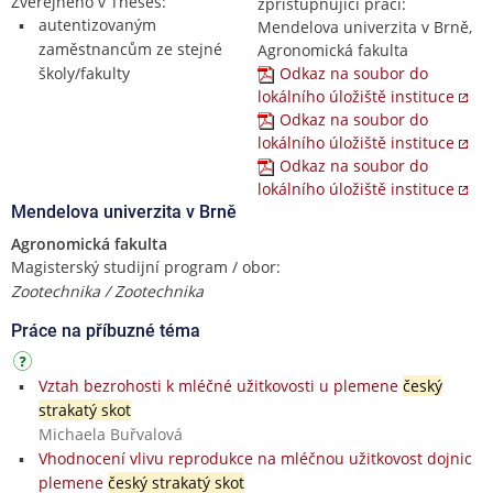
Zveřejněno v Theses:
zpřístupňující práci:
autentizovaným
Mendelova univerzita v Brně,
zaměstnancům ze stejné
Agronomická fakulta
školy/fakulty
Odkaz na soubor do
lokálního úložiště instituce
Odkaz na soubor do
lokálního úložiště instituce
Odkaz na soubor do
lokálního úložiště instituce
Mendelova univerzita v Brně
Agronomická fakulta
Magisterský studijní program / obor:
Zootechnika / Zootechnika
Práce na příbuzné téma
Vztah bezrohosti k mléčné užitkovosti u plemene
český
strakatý skot
Michaela Buřvalová
Vhodnocení vlivu reprodukce na mléčnou užitkovost dojnic
plemene
český strakatý skot