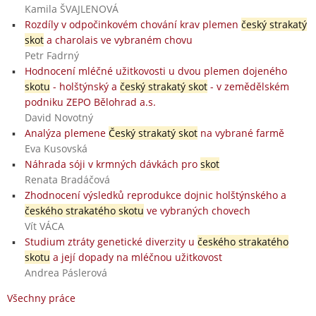
Kamila ŠVAJLENOVÁ
Rozdíly v odpočinkovém chování krav plemen
český strakatý
skot
a charolais ve vybraném chovu
Petr Fadrný
Hodnocení mléčné užitkovosti u dvou plemen dojeného
skotu
- holštýnský a
český strakatý skot
- v zemědělském
podniku ZEPO Bělohrad a.s.
David Novotný
Analýza plemene
Český strakatý skot
na vybrané farmě
Eva Kusovská
Náhrada sóji v krmných dávkách pro
skot
Renata Bradáčová
Zhodnocení výsledků reprodukce dojnic holštýnského a
českého strakatého skotu
ve vybraných chovech
Vít VÁCA
Studium ztráty genetické diverzity u
českého strakatého
skotu
a její dopady na mléčnou užitkovost
Andrea Páslerová
Všechny práce