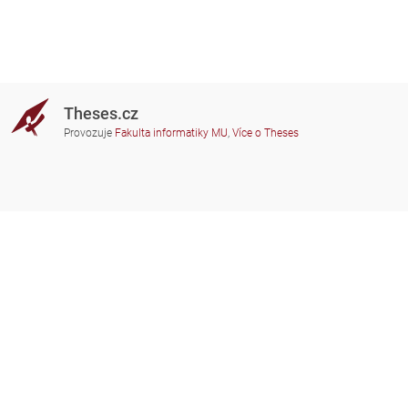
Theses.cz
Provozuje
Fakulta informatiky MU
,
Více o Theses
Potřebujete poradit?
Zapojené školy
theses@fi.muni.cz
Správci zapojených škol
Nápověda
Soukromí
Často kladené dotazy
Přístupnost
Zobrazit klasickou verzi