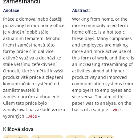
zaměstnanců
Anotace:
Abstract:
Práce z domova, nebo častěji
Working from home, or the
používaný termín home office,
more commonly used term
je v dnešní době stále
home office, is a hot topic
aktuálním tématem. Mnoho
these days. Many companies
firem i zaměstnanců této
and employees are making
formy práce čím dál více
more and more active use of
aktivně využívá a dochází ke
this form of work, and there is
stále většímu zefektivnění
an increasing streamlining of
činností, které směřují k vyšší
activities aimed at higher
produktivitě práce a zlepšení
productivity and improved
komunikačních systémů od
communication systems from
zaměstnavatelů k
employers to employees and
zaměstnancům a obráceně.
vice versa. The aim of this
Cílem této práce bylo
paper was to analyse, on the
zanalyzovat na základě vzorku
basis of a sample
…více
vybraných
…více
Klíčová slova