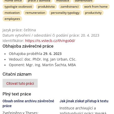
Home office
práce z domova
motivace
odměňování
typologie osobnosti
produktivita
zaměstnanci
work from home
motivation
remuneration
personality typology
productivity
employees
Jazyk práce: čeština
Datum vytvoření / odevzdání či podání práce: 20. 4. 2023
Identifikátor:
https://is.vstecb.cz/th/ngo0d/
Obhajoba závěrečné práce
Obhajoba proběhla
29. 6. 2023
Vedoucí: doc. PhDr. Ing. Jan Urban, CSc.
Oponent: Mgr. Ing. Martin Šachta, MBA
Citační záznam
Citovat tuto práci
Plný text práce
Obsah online archivu závěrečné
Jak jinak získat přístup k textu
práce
Instituce archivující a
Zveřejněno v Theses:
zpřístupňující práci: Vysoká