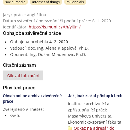
social media
internet of things
millennials
Jazyk práce: angličtina
Datum vytvoření / odevzdání či podání práce: 6. 1. 2020
Identifikátor:
https://is.muni.cz/th/yi0r1/
Obhajoba závěrečné práce
Obhajoba proběhla
4. 2. 2020
Vedoucí: doc. Ing. Alena Klapalová, Ph.D.
Oponent: Ing. Dušan Mladenović, Ph.D.
Citační záznam
Citovat tuto práci
Plný text práce
Obsah online archivu závěrečné
Jak jinak získat přístup k textu
práce
Instituce archivující a
Zveřejněno v Theses:
zpřístupňující práci:
světu
Masarykova univerzita,
Ekonomicko-správní fakulta
Odkaz na adresář do