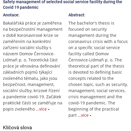
Safety management of selected social service facility during the
Covid 19 pandemic
Anotace:
Abstract:
Bakalářská práce je zaměřena
The bachelor's thesis is
na bezpečnostní management
focused on security
v době koronavirové krize se
management during the
zaměřením na konkrétní
coronavirus crisis with a focus
zařízení sociální služby s
on a specific social service
názvem Domov Černovice-
facility called Domov
Lidmaň p. o. Teoretická část
Černovice-Lidmaň p. o. The
práce je věnována definování
theoretical part of the thesis
základních pojmů týkající
is devoted to defining basic
zvoleného tématu, jako jsou
concepts related to the
bezpečnost, management,
chosen topic, such as security,
sociální služby, krizové řízení
management, social services,
a pandemie covid-19. Začátek
crisis management and the
praktické části se zaměřuje na
covid-19 pandemic. The
popis zvoleného
…více
beginning of the practical
part
…více
Klíčová slova