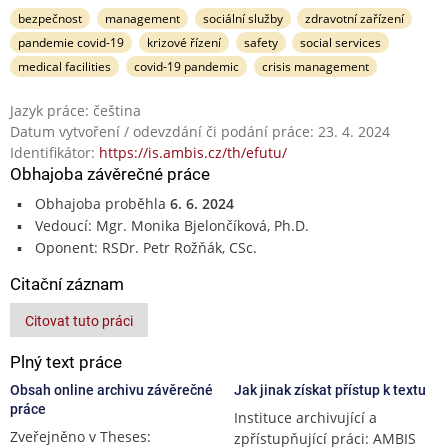
bezpečnost
management
sociální služby
zdravotní zařízení
pandemie covid-19
krizové řízení
safety
social services
medical facilities
covid-19 pandemic
crisis management
Jazyk práce: čeština
Datum vytvoření / odevzdání či podání práce: 23. 4. 2024
Identifikátor:
https://is.ambis.cz/th/efutu/
Obhajoba závěrečné práce
Obhajoba proběhla
6. 6. 2024
Vedoucí: Mgr. Monika Bjelončíková, Ph.D.
Oponent: RSDr. Petr Rožňák, CSc.
Citační záznam
Citovat tuto práci
Plný text práce
Obsah online archivu závěrečné
Jak jinak získat přístup k textu
práce
Instituce archivující a
Zveřejněno v Theses:
zpřístupňující práci: AMBIS