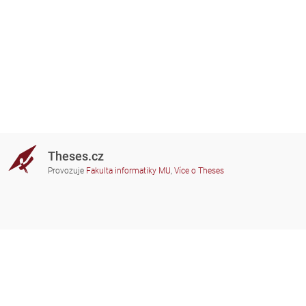
Theses.cz
Provozuje
Fakulta informatiky MU
,
Více o Theses
Potřebujete poradit?
Zapojené školy
theses@fi.muni.cz
Správci zapojených škol