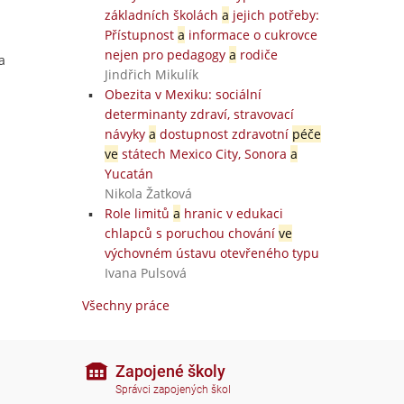
základních školách
a
jejich potřeby:
Přístupnost
a
informace o cukrovce
nejen pro pedagogy
a
rodiče
a
Jindřich Mikulík
Obezita v Mexiku: sociální
determinanty zdraví, stravovací
návyky
a
dostupnost zdravotní
péče
ve
státech Mexico City, Sonora
a
Yucatán
Nikola Žatková
Role limitů
a
hranic v edukaci
chlapců s poruchou chování
ve
výchovném ústavu otevřeného typu
Ivana Pulsová
Všechny práce
Zapojené školy
Správci zapojených škol