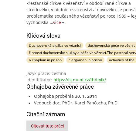
křesťanské církve k vězeňství v období rané církve a
středověku, v období osvícenství a novověku. Je pops
problematika současného vězeňství po roce 1989 – leg
východiska
…více
Klíčová slova
Duchovenská služba ve věznici
duchovenská péče ve věznic
činnosti duchovenské služby a péče ve věznici.The pastoral serv
a chaplain in prison
clergymen in prison
activities of the
Jazyk práce: čeština
Identifikátor:
https://is.muni.cz/th/ityik/
Obhajoba závěrečné práce
Obhajoba proběhla
30. 1. 2014
Vedoucí: doc. PhDr. Karel Pančocha, Ph.D.
Citační záznam
Citovat tuto práci