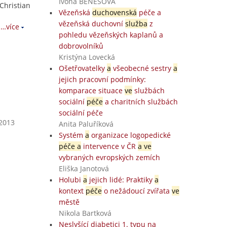
Ivona BENEŠOVÁ
 Christian
Vězeňská
duchovenská
péče a
vězeňská duchovní
služba
z
…více
pohledu vězeňských kaplanů a
dobrovolníků
Kristýna Lovecká
Ošetřovatelky
a
všeobecné sestry
a
jejich pracovní podmínky:
komparace situace
ve
službách
sociální
péče
a charitních službách
sociální péče
 2013
Anita Paluříková
Systém
a
organizace logopedické
péče a
intervence v ČR
a ve
vybraných evropských zemích
Eliška Janotová
Holubi
a
jejich lidé: Praktiky
a
kontext
péče
o nežádoucí zvířata
ve
městě
Nikola Bartková
Neslyšící diabetici 1. typu na