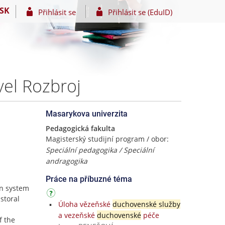
SK
Přihlásit se
Přihlásit se (EduID)
vel Rozbroj
Masarykova univerzita
Pedagogická fakulta
Magisterský studijní program / obor:
Speciální pedagogika / Speciální
andragogika
Práce na příbuzné téma
on system
storal
Úloha vězeňské
duchovenské služby
a vezeňské
duchovenské
péče
f the