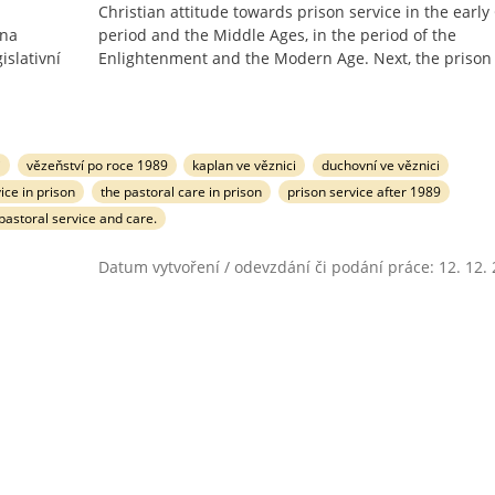
Christian attitude towards prison service in the early
ána
period and the Middle Ages, in the period of the
islativní
Enlightenment and the Modern Age. Next, the prison
i
vězeňství po roce 1989
kaplan ve věznici
duchovní ve věznici
ice in prison
the pastoral care in prison
prison service after 1989
 pastoral service and care.
Datum vytvoření / odevzdání či podání práce: 12. 12.