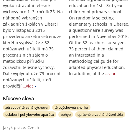
výuku zdravotní tělesné
education for 1st - 3rd year
výchovy pro 1. 3. ročník ZŠ. Na
children of primary school.
náhodně vybraných
On randomly selecting
základních školách v Liberci
elementary schools in Liberec,
bylo v listopadu 2015
a questionnaire survey was
provedeno anketní šetření, ze
performed in November 2015.
kterého vyplývá, že z 32
Of the 32 teachers surveyed,
dotázaných učitelů má 75
75 percent of them claimed
procent z nich zájem o
an interested in a
metodickou příručku
methodological guide for
zdravotní tělesné výchovy.
adapted physical education.
Dále vyplynulo, že 79 procent
In addition, of the
…viac
dotázaných učitelů, kteří
provádějí
…viac
Kľúčové slová
zdravotní tělesná výchova
tělovýchovná chvilka
oslabení pohybového aparátu
pohyb
správné a vadné držení těla
Jazyk práce: Czech