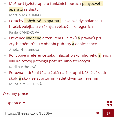
Možnost fyzioterapie u funkčních poruch
pohybového
aparátu
ragbistů
Martin MARTINIAK
Poruchy
pohybového aparátu
a svalové dysbalance u
hráček volejbalu v různých věkových kategoriích
Pavla CANDROVÁ
Prevence
vadného
držení těla u leváků
a
praváků při
zrychleném růstu v období puberty
a
adolescence
Aneta Nedomová
Pohybové preference žáků mladšího školního věku
a
jejich
vliv na rozvoj patologií posturálního stereotypu
Radka Brhelová
Porovnání držení těla u žáků na 1. stupni běžné základní
školy
a
školy se sportovním (atletickým) zaměřením
Miloslava FOJTOVÁ
Všechny práce
Operace
Vy