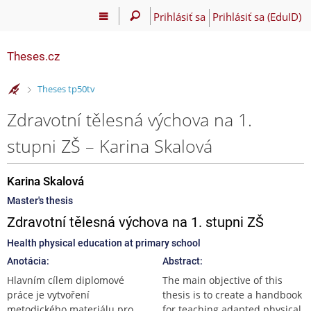
Prihlásiť sa
Prihlásiť sa (EduID)
Theses.cz
>
Theses tp50tv
Zdravotní tělesná výchova na 1.
stupni ZŠ – Karina Skalová
Karina Skalová
Master's thesis
Zdravotní tělesná výchova na 1. stupni ZŠ
Health physical education at primary school
Anotácia:
Abstract:
Hlavním cílem diplomové
The main objective of this
práce je vytvoření
thesis is to create a handbook
metodického materiálu pro
for teaching adapted physical