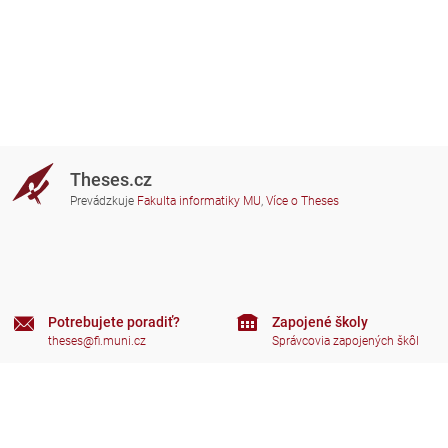
Theses.cz
Prevádzkuje
Fakulta informatiky MU
,
Více o Theses
Potrebujete poradiť?
Zapojené školy
theses@fi.muni.cz
Správcovia zapojených škôl
Nápoveda
Súkromie
Často kladené dotazy
Přístupnost