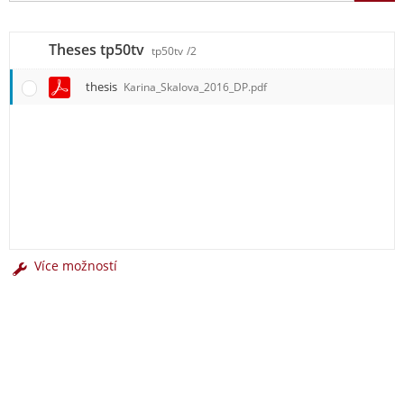
Theses tp50tv
tp50tv
/2
thesis
Karina_Skalova_2016_DP.pdf
Více možností