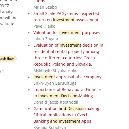
Funds
ECOCZ
Milan Szabo
l analysis
Small Scale PV Systems - expected
nt will be
return on
investment
assessment
evaluate
Pavel Hajko
Valuation for
investment
purposes
Jakub Zogata
Evaluation of
investment
decision in
residential rental property among
three different countries: Czech
cash flow.
Republic, Poland and Slovakia.
Mykhaylo Shynkarenko
24
Investment
appraisal of a company
Enkh-Uyan Saruultugs
Importance of Behavioural Finance
in
Investment Decision
-Making
Donald Jacob Koothodil
Gamification
and Decision
-making:
Ethical Implications in Czech
Banking
and Investment
Apps
Kseniia Soboleva