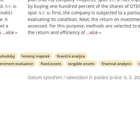
 s r. o.
by buying one hundred percent of the shares of OT
notící
spol. s r. o. First, the company is subjected to a partia
e. K
evaluating its condition. Next, the return on investme
st a
assessed. For this purpose, methods are selected to 
u
…více
the return and efficiency of
…více
ouhodobý
hmotný majetek
finanční analýza
vestment evaluation
fixed assets
tangible assets
financial analysis
Datum vytvoření / odevzdání či podání práce: 6. 5. 20