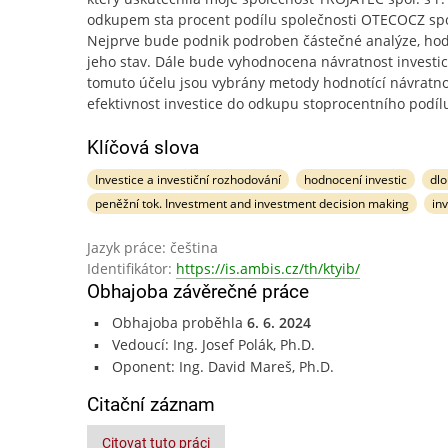
odkupem sta procent podílu společnosti OTECOCZ spol.
Nejprve bude podnik podroben částečné analýze, hod
jeho stav. Dále bude vyhodnocena návratnost investic
tomuto účelu jsou vybrány metody hodnotící návratno
efektivnost investice do odkupu stoprocentního podíl
Klíčová slova
Investice a investiční rozhodování
hodnocení investic
dl
peněžní tok. Investment and investment decision making
in
Jazyk práce: čeština
Identifikátor:
https://is.ambis.cz/th/ktyib/
Obhajoba závěrečné práce
Obhajoba proběhla
6. 6. 2024
Vedoucí: Ing. Josef Polák, Ph.D.
Oponent: Ing. David Mareš, Ph.D.
Citační záznam
Citovat tuto práci