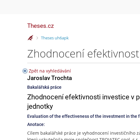
Theses.cz
>
Theses uh6apk
Zpět na vyhledávání
Jaroslav Trochta
Bakalářská práce
Zhodnocení efektivnosti investice v 
jednotky
Evaluation of the effectiveness of the investment in the
Anotace:
Cílem bakalářské práce je vyhodnocení investičního 
který uskutečnila moje společnost TROJATEC spol. s r. 