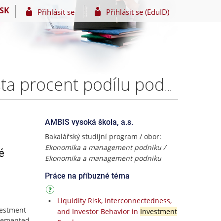
SK
Přihlásit se
Přihlásit se (EduID)
Zhodnocení efektivnosti investice v podobě odkupu sta procent podílu podnikatelské jednotky – Jaroslav Trochta
AMBIS vysoká škola, a.s.
Bakalářský studijní program / obor:
Ekonomika a management podniku /
é
Ekonomika a management podniku
Práce na příbuzné téma
Liquidity Risk, Interconnectedness,
vestment
and Investor Behavior in
Investment
plemented