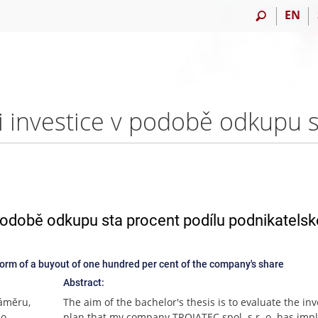
EN
podobě odkupu sta procent podílu podnikatelsk
 form of a buyout of one hundred per cent of the company's share
Abstract:
záměru,
The aim of the bachelor's thesis is to evaluate the in
o.
plan that my company TROJATEC spol. s r. o. has im