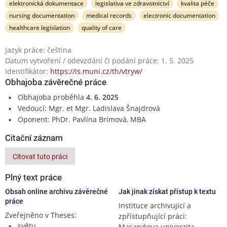
elektronická dokumentace
legislativa ve zdravotnictví
kvalita péče
nursing documentation
medical records
electronic documentation
healthcare legislation
quality of care
Jazyk práce: čeština
Datum vytvoření / odevzdání či podání práce: 1. 5. 2025
Identifikátor:
https://is.muni.cz/th/vtryw/
Obhajoba závěrečné práce
Obhajoba proběhla
4. 6. 2025
Vedoucí: Mgr. et Mgr. Ladislava Šnajdrová
Oponent: PhDr. Pavlína Brímová, MBA
Citační záznam
Citovat tuto práci
Plný text práce
Obsah online archivu závěrečné
Jak jinak získat přístup k textu
práce
Instituce archivující a
Zveřejněno v Theses:
zpřístupňující práci:
světu
Masarykova univerzita,