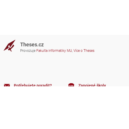
Theses.cz
Provozuje
Fakulta informatiky MU
,
Více o Theses
Potřebujete poradit?
Zapojené školy
theses@fi.muni.cz
Správci zapojených škol
Nápověda
Soukromí
Často kladené dotazy
Přístupnost