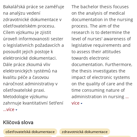
Bakalářská práce se zaměřuje
The bachelor thesis focuses
na analýzu vedení
on the analysis of medical
zdravotnické dokumentace v
documentation in the nursing
ošetřovatelském procesu.
process. The aim of the
Cílem výzkumu je zjistit
research is to determine the
úroveň informovanosti sester
level of nurses' awareness of
o legislativních požadavcích a
legislative requirements and
posoudit jejich postoje k
to assess their attitudes
elektronické dokumentaci.
towards electronic
Dále práce zkoumá vliv
documentation. Furthermore,
elektronických systémů na
the thesis investigates the
kvalitu péče a časovou
impact of electronic systems
náročnost administrativy v
on the quality of care and the
ošetřovatelské praxi.
time consuming nature of
Metodologie výzkumu
administration in nursing
…
zahrnuje kvantitativní šetření
více
…více
Klíčová slova
ošetřovatelská dokumentace
zdravotnická dokumentace