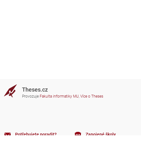
Theses.cz
Provozuje
Fakulta informatiky MU
,
Více o Theses
Potřebujete poradit?
Zapojené školy
theses@fi.muni.cz
Správci zapojených škol