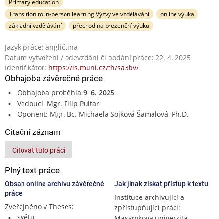
Primary education
Transition to in-person learning Výzvy ve vzdělávání
online výuka
základní vzdělávání
přechod na prezenční výuku
Jazyk práce: angličtina
Datum vytvoření / odevzdání či podání práce: 22. 4. 2025
Identifikátor:
https://is.muni.cz/th/sa3bv/
Obhajoba závěrečné práce
Obhajoba proběhla
9. 6. 2025
Vedoucí: Mgr. Filip Pultar
Oponent: Mgr. Bc. Michaela Sojková Šamalová, Ph.D.
Citační záznam
Citovat tuto práci
Plný text práce
Obsah online archivu závěrečné
Jak jinak získat přístup k textu
práce
Instituce archivující a
Zveřejněno v Theses:
zpřístupňující práci:
světu
Masarykova univerzita,