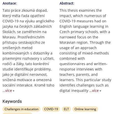
Anotace:
Abstract:
Tato práce zkoumá dopad,
This thesis examines the
který měla řada opatření
impact, which numerous of
COVID-19 na výuku anglického
COVID-19 measures had on
jazyka na českých základních
English language learning in
školách, se zaměřením na
Czech primary schools, with a
Moravu. Prostřednictvím
narrowed focus on the
přístupu sestávajícího ze
Moravian region. Through the
smíšených metod
usage of an approach
kombinovaných s dotazníky a
consisting of mixed-methods
písemnými rozhovory s učiteli,
combined with
rodiči a žáky, tato konkrétní
questionnaires and written-
studie identifikuje problémy,
response interviews with
jako je digitální nerovnost,
teachers, parents, and
snížená motivace a omezená
learners. This particular study
sociální interakce. Kromě toho
identifies challenges such as
…více
digital inequality
…více
Keywords
Challenges in education
COVID-19
ELT
Online learning