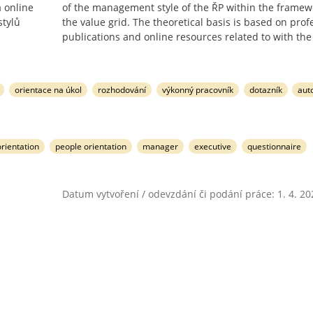
a online
of the management style of the ŘP within the framew
stylů
the value grid. The theoretical basis is based on prof
publications and online resources related to with the
orientace na úkol
rozhodování
výkonný pracovník
dotazník
aut
orientation
people orientation
manager
executive
questionnaire
Datum vytvoření / odevzdání či podání práce: 1. 4. 20