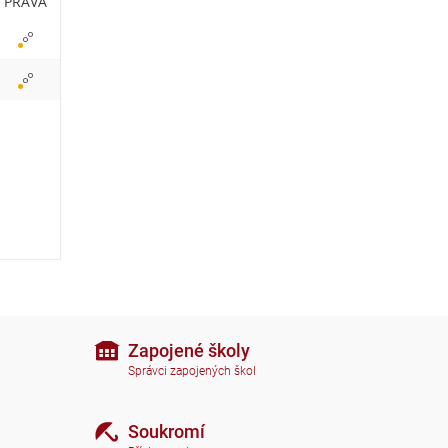
b
PRÁVA
r
a
z
i
t
i
k
o
n
Zapojené školy
Správci zapojených škol
y
Soukromí