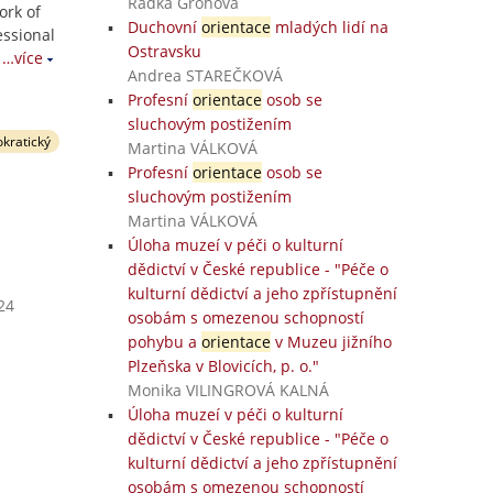
Radka Grohová
ork of
Duchovní
orientace
mladých lidí na
essional
Ostravsku
…více
Andrea STAREČKOVÁ
Profesní
orientace
osob se
sluchovým postižením
okratický
Martina VÁLKOVÁ
Profesní
orientace
osob se
sluchovým postižením
Martina VÁLKOVÁ
Úloha muzeí v péči o kulturní
dědictví v České republice - "Péče o
kulturní dědictví a jeho zpřístupnění
24
osobám s omezenou schopností
pohybu a
orientace
v Muzeu jižního
Plzeňska v Blovicích, p. o."
Monika VILINGROVÁ KALNÁ
Úloha muzeí v péči o kulturní
dědictví v České republice - "Péče o
kulturní dědictví a jeho zpřístupnění
osobám s omezenou schopností