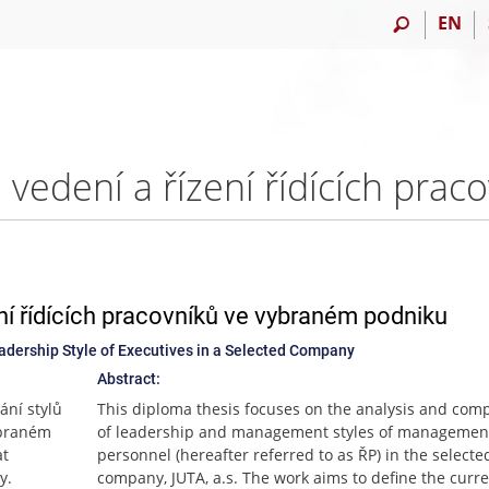
EN
ení řídících pracovníků ve vybraném podniku
dership Style of Executives in a Selected Company
Abstract:
ání stylů
This diploma thesis focuses on the analysis and com
vybraném
of leadership and management styles of managemen
at
personnel (hereafter referred to as ŘP) in the selecte
y.
company, JUTA, a.s. The work aims to define the curre