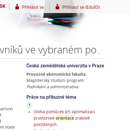
SK
Přihlásit se
Přihlásit se (EduID)
Analýza a srovnání stylu vedení a řízení řídících pracovníků ve vybraném podniku – Bc. Jakub Landsmann
Česká zemědělská univerzita v Praze
Provozně ekonomická fakulta
Magisterský studijní program:
Podnikání a administrativa
Práce na příbuzné téma
parison
Úloha pomůcek při optimalizaci
t
prostorové
orientace
zrakově
d
postižených
nt state