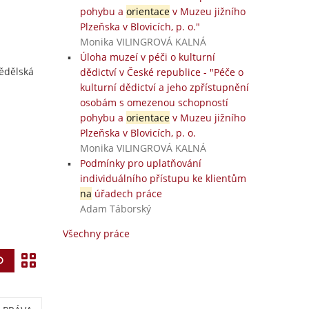
pohybu a
orientace
v Muzeu jižního
Plzeňska v Blovicích, p. o."
Monika VILINGROVÁ KALNÁ
Úloha muzeí v péči o kulturní
mědělská
dědictví v České republice - "Péče o
kulturní dědictví a jeho zpřístupnění
osobám s omezenou schopností
pohybu a
orientace
v Muzeu jižního
Plzeňska v Blovicích, p. o.
Monika VILINGROVÁ KALNÁ
Podmínky pro uplatňování
individuálního přístupu ke klientům
na
úřadech práce
Adam Táborský
Všechny práce
Z
Vyhledat
o