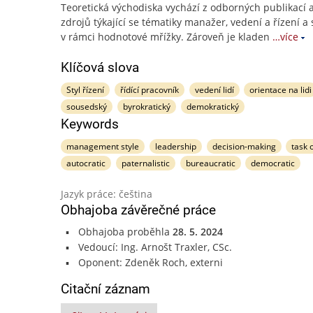
Teoretická východiska vychází z odborných publikací 
zdrojů týkající se tématiky manažer, vedení a řízení a 
v rámci hodnotové mřížky. Zároveň je kladen
…více
Klíčová slova
Styl řízení
řídící pracovník
vedení lidí
orientace na lidi
sousedský
byrokratický
demokratický
Keywords
management style
leadership
decision-making
task 
autocratic
paternalistic
bureaucratic
democratic
Jazyk práce: čeština
Obhajoba závěrečné práce
Obhajoba proběhla
28. 5. 2024
Vedoucí: Ing. Arnošt Traxler, CSc.
Oponent: Zdeněk Roch, externi
Citační záznam