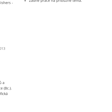
Žádné práce na příbuzné téma.
ishers -
2013
ů a
e (Bc.).
fická