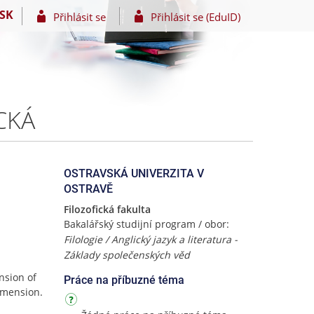
SK
Přihlásit se
Přihlásit se (EduID)
ICKÁ
OSTRAVSKÁ UNIVERZITA V
OSTRAVĚ
Filozofická fakulta
Bakalářský studijní program / obor:
Filologie / Anglický jazyk a literatura -
Základy společenských věd
nsion of
Práce na příbuzné téma
imension.