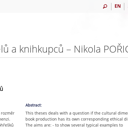
EN
elů a knihkupců – Nikola POŘ
ců
Abstract:
í rozměr
This theses deals with a question if the cultural dime
menzi.
book production has its own corresponding ethical d
rohřešků
The aims are: - to show several typical examples to