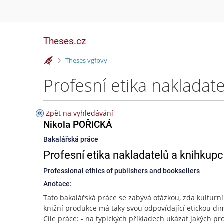
Theses.cz
>
Theses vgfbvy
Profesní etika nakladat
Zpět na vyhledávání
Nikola POŘICKÁ
Bakalářská práce
Profesní etika nakladatelů a knihkup
Professional ethics of publishers and booksellers
Anotace:
Tato bakalářská práce se zabývá otázkou, zda kulturn
knižní produkce má taky svou odpovídající etickou di
Cíle práce: - na typických příkladech ukázat jakých p