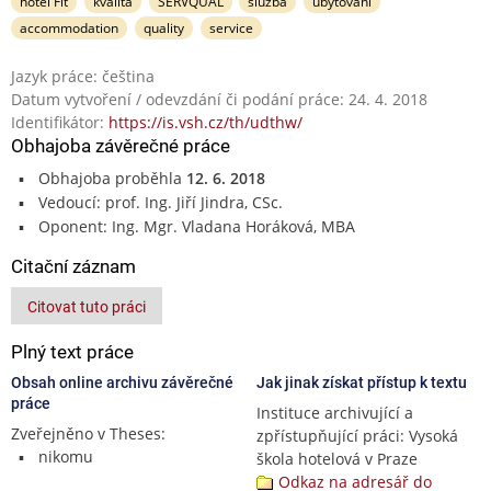
hotel Fit
kvalita
SERVQUAL
služba
ubytování
accommodation
quality
service
Jazyk práce: čeština
Datum vytvoření / odevzdání či podání práce: 24. 4. 2018
Identifikátor:
https://is.vsh.cz/th/udthw/
Obhajoba závěrečné práce
Obhajoba proběhla
12. 6. 2018
Vedoucí: prof. Ing. Jiří Jindra, CSc.
Oponent: Ing. Mgr. Vladana Horáková, MBA
Citační záznam
Citovat tuto práci
Plný text práce
Obsah online archivu závěrečné
Jak jinak získat přístup k textu
práce
Instituce archivující a
Zveřejněno v Theses:
zpřístupňující práci: Vysoká
nikomu
škola hotelová v Praze
Odkaz na adresář do