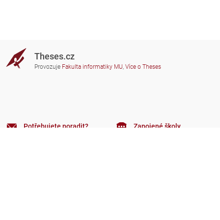
Theses.cz
Provozuje
Fakulta informatiky MU
,
Více o Theses
Potřebujete poradit?
Zapojené školy
theses@fi.muni.cz
Správci zapojených škol
Nápověda
Soukromí
Často kladené dotazy
Přístupnost
Zobrazit klasickou verzi