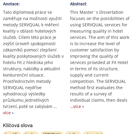
Anotace:
Abstract:
Tato diplomová práce se
This Master´s Dissertation
zaměřuje na možnosti využití
focuses on the possibilities of
metody SERVQUAL k měření
using SERVQUAL services for
kvality v oblasti hotelových
measuring quality in hotel
služeb. Cílem této práce je
services. The aim of this work
zvýšit úroveň spokojenosti
is to increase the level of
zákazníků pomocí zlepšení
customer satisfaction by
kvality poskytovaných služeb v
improving the quality of
hotelu Fit z hlediska jeho
services provided at Fit Hotel
struktury, nabídky a aktuální
in terms of its structure,
konkurenční situace.
supply and current
Prostřednictvím metody
competition. The SERVQUAL
SERVQUAL nejdříve
method first evaluates the
vyhodnocuji výsledky
results of a survey of
průzkumu jednotlivých
individual claims, then deals
tvrzení, poté se zabývám
…
…více
více
Klíčová slova