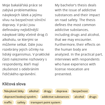
Moje bakalářská práce se
My bachelor's thesis deals
zabývá problematikou
with the issue of addictive
návykových látek a jejímu
substances and their impact
vlivu na bezpečnost silniční
on road safety. The thesis
dopravy. V práci jsou
defines the most common
definovány nejběžnější
addictive substances,
návykové látky včetně drog či
including drugs and alcohol,
alkoholu, se kterými se
that we may encounter.
můžeme setkat. Dále jsou
Furthermore, their effects on
rozebrány jejich účinky na
the human body are
lidský organismus. V praktické
analyzed. In the practical part,
části nalezneme rozhovory s
interviews with respondents
respondenty, kteří mají
who have experience with
zkušenost s odebráním
license revocation are
řidičského oprávnění.
presented.
Klíčová slova
Návykové látky
alkohol
drogy
doprava
bezpečnost
dopravní bodový systém.
addictive substances
alcohol
drugs
traffic
safety
transport point system