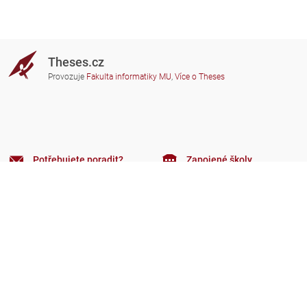
Theses.cz
Provozuje
Fakulta informatiky MU
,
Více o Theses
Potřebujete poradit?
Zapojené školy
theses@fi.muni.cz
Správci zapojených škol
Nápověda
Soukromí
Často kladené dotazy
Přístupnost
Zobrazit klasickou verzi