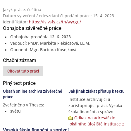
Jazyk práce: čeština
Datum vytvoření / odevzdání či podání práce: 15. 4. 2023
Identifikátor:
https://is.vsfs.cz/th/wyrgu/
Obhajoba závěrečné práce
Obhajoba proběhla
12. 6. 2023
Vedoucí: PhDr. Markéta Flekácsová, LL.M.
Oponent: Mgr. Barbora Kosejková
Citační záznam
Citovat tuto práci
Plný text práce
Obsah online archivu závěrečné
Jak jinak získat přístup k textu
práce
Instituce archivující a
Zveřejněno v Theses:
zpřístupňující práci: Vysoká
světu
škola finanční a správní
Odkaz na adresář do
lokálního úložiště instituce
Vysoká škola finanční a správní