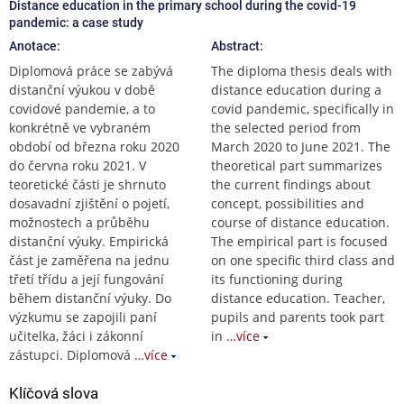
Distance education in the primary school during the covid-19
pandemic: a case study
Anotace:
Abstract:
Diplomová práce se zabývá
The diploma thesis deals with
distanční výukou v době
distance education during a
covidové pandemie, a to
covid pandemic, specifically in
konkrétně ve vybraném
the selected period from
období od března roku 2020
March 2020 to June 2021. The
do června roku 2021. V
theoretical part summarizes
teoretické části je shrnuto
the current findings about
dosavadní zjištění o pojetí,
concept, possibilities and
možnostech a průběhu
course of distance education.
distanční výuky. Empirická
The empirical part is focused
část je zaměřena na jednu
on one specific third class and
třetí třídu a její fungování
its functioning during
během distanční výuky. Do
distance education. Teacher,
výzkumu se zapojili paní
pupils and parents took part
učitelka, žáci i zákonní
in
…více
zástupci. Diplomová
…více
Klíčová slova