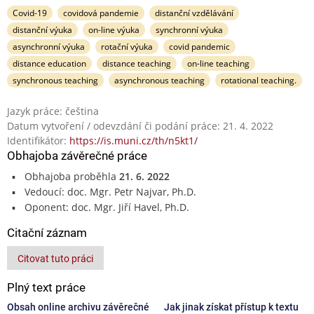
Covid-19
covidová pandemie
distanční vzdělávání
distanční výuka
on-line výuka
synchronní výuka
asynchronní výuka
rotační výuka
covid pandemic
distance education
distance teaching
on-line teaching
synchronous teaching
asynchronous teaching
rotational teaching.
Jazyk práce: čeština
Datum vytvoření / odevzdání či podání práce: 21. 4. 2022
Identifikátor:
https://is.muni.cz/th/n5kt1/
Obhajoba závěrečné práce
Obhajoba proběhla
21. 6. 2022
Vedoucí: doc. Mgr. Petr Najvar, Ph.D.
Oponent: doc. Mgr. Jiří Havel, Ph.D.
Citační záznam
Citovat tuto práci
Plný text práce
Obsah online archivu závěrečné
Jak jinak získat přístup k textu