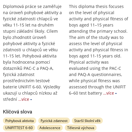
Diplomová práce se zaměřuje
This diploma thesis focuses
na úroveň pohybové aktivity a
on the level of physical
fyzické zdatnosti chlapců ve
activity and physical fitness of
věku 11-15 let na druhém
boys aged 11–15 years
stupni základní školy. Cílem
attending the primary school.
bylo zhodnotit úroveň
The aim of the study was to
pohybové aktivity a fyzické
assess the level of physical
zdatnosti u chlapců ve věku
activity and physical fitness in
11-15 let. Pohybová aktivita
boys aged 11-15 years old.
byla hodnocena pomocí
Physical activity was
dotazníků PAC-C a PAQ-A,
evaluated using the PAC-C
fyzická zdatnost
and PAQ-A questionnaires,
prostřednictvím testové
while physical fitness was
baterie UNIFIT 6-60. Výsledky
assessed through the UNIFIT
ukazují u chlapců nízkou až
6–60 test battery
…více
střední
…více
Klíčová slova
Pohybová aktivita
Fyzická zdatnost
Starší školní věk
UNIFITTEST 6-60
Adolescence
Tělesná výchova