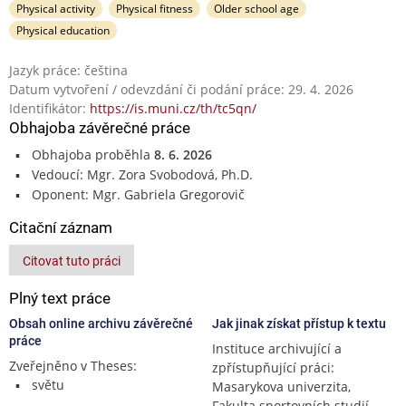
Physical activity
Physical fitness
Older school age
Physical education
Jazyk práce: čeština
Datum vytvoření / odevzdání či podání práce: 29. 4. 2026
Identifikátor:
https://is.muni.cz/th/tc5qn/
Obhajoba závěrečné práce
Obhajoba proběhla
8. 6. 2026
Vedoucí: Mgr. Zora Svobodová, Ph.D.
Oponent: Mgr. Gabriela Gregorovič
Citační záznam
Citovat tuto práci
Plný text práce
Obsah online archivu závěrečné
Jak jinak získat přístup k textu
práce
Instituce archivující a
Zveřejněno v Theses:
zpřístupňující práci:
světu
Masarykova univerzita,
Fakulta sportovních studií