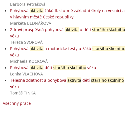
Barbora Petrášová
Pohybová
aktivita
žáků II. stupně základní školy na vesnici a
v hlavním městě České republiky
Markéta BEDNÁŘOVÁ
Zdraví prospěšná pohybová
aktivita
u dětí
staršího školního
věku
Tereza SVOROVÁ
Pohybová
aktivita
a motorické testy u žáků
staršího školního
věku
Michaela KOCKOVÁ
Pohybová
aktivita
dětí
staršího školního
věku
Lenka VLACHOVÁ
Tělesná zdatnost a pohybová
aktivita
dětí
staršího školního
věku
Tomáš TINKA
Všechny práce