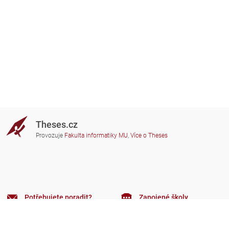
Theses.cz
Provozuje
Fakulta informatiky MU
,
Více o Theses
Potřebujete poradit?
Zapojené školy
theses@fi.muni.cz
Správci zapojených škol