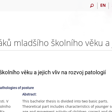
EN
lního věku a jejich vliv na rozvoj patologií
pathologies of posture
Abstract:
ti. V
This bachelor thesis is divided into two basic parts.
kolního
Theoretical part includes characteristics of younger 
ěla,
age and movement activity of children, correct and de