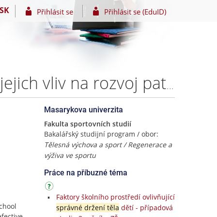
SK
Přihlásit se
Přihlásit se (EduID)
Pohybové preference žáků mladšího školního věku a jejich vliv na rozvoj patologií posturálního stereotypu – Bc. Radka Brhelová
Masarykova univerzita
Fakulta sportovních studií
Bakalářský studijní program / obor:
Tělesná výchova a sport / Regenerace a
výživa ve sportu
Práce na příbuzné téma
Faktory školního prostředí ovlivňující
school
správné držení těla
dětí - případová
fective