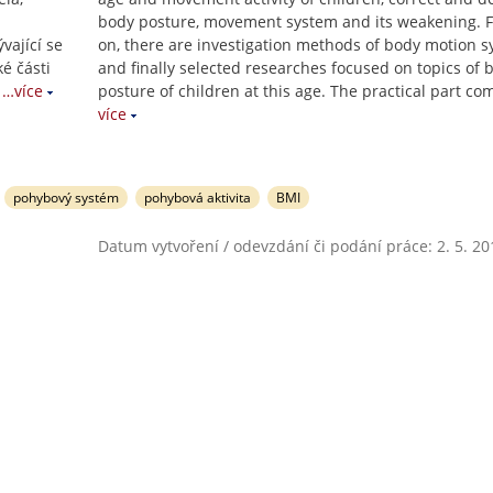
body posture, movement system and its weakening. F
ající se
on, there are investigation methods of body motion 
é části
and finally selected researches focused on topics of 
…více
posture of children at this age. The practical part c
více
pohybový systém
pohybová aktivita
BMI
Datum vytvoření / odevzdání či podání práce: 2. 5. 20