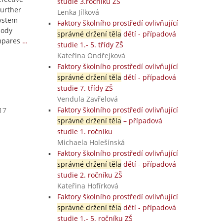
studie 3.ročníku ZŠ
urther
Lenka Jílková
system
Faktory školního prostředí ovlivňující
body
správné držení těla
dětí - případová
ompares
…
studie 1.- 5. třídy ZŠ
Kateřina Ondřejková
Faktory školního prostředí ovlivňující
správné držení těla
dětí - případová
studie 7. třídy ZŠ
Vendula Zavřelová
Faktory školního prostředí ovlivňující
17
správné držení těla
– případová
studie 1. ročníku
Michaela Holešínská
Faktory školního prostředí ovlivňující
správné držení těla
dětí - případová
studie 2. ročníku ZŠ
Kateřina Hofírková
Faktory školního prostředí ovlivňující
správné držení těla
dětí - případová
studie 1.- 5. ročníku ZŠ