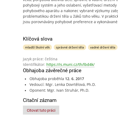
pohybový systém a jeho oslabení, vyšetřovací metody
pohybového aparátu a nakonec vybrané výzkumy zabýv
problematikou držení těla u žáků toho věku. V praktick
jsou porovnávány pohybové preference a vykonávané
Klíčová slova
mladší školní věk
správné držení těla
vadné držení těla
Jazyk práce: čeština
Identifikátor:
https://is.muni.cz/th/lbd4k/
Obhajoba závěrečné práce
Obhajoba proběhla
12. 6. 2017
Vedoucí: Mgr. Lenka Dovrtělová, Ph.D.
Oponent: Mgr. Ivan Struhár, Ph.D.
Citační záznam
Citovat tuto práci