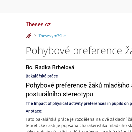
Theses.cz
>
Theses ym79be
Bc. Radka Brhelová
Bakalářská práce
Pohybové preference žáků mladšího ško
posturálního stereotypu
The Impact of physical activity preferences in pupils on 
Anotace:
Tato bakalářská práce je rozdělena na dvě základní čás
teoretické části je popsána charakeristika mladšího š
věku, pohybová aktivita dětí, správné a vadné držení t