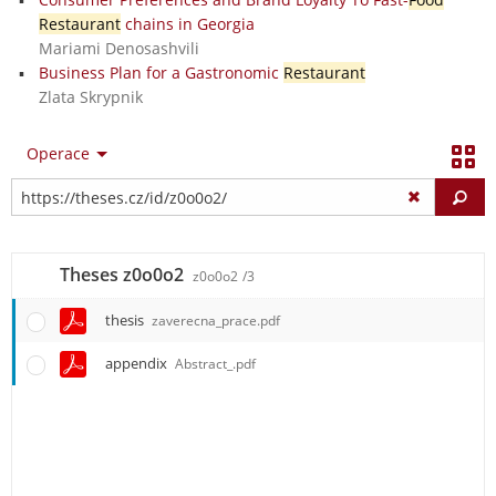
Restaurant
chains in Georgia
Mariami Denosashvili
Business Plan for a Gastronomic
Restaurant
Zlata Skrypnik
Operace
Vy
Theses z0o0o2
z0o0o2
/3
thesis
zaverecna_prace.pdf
appendix
Abstract_.pdf