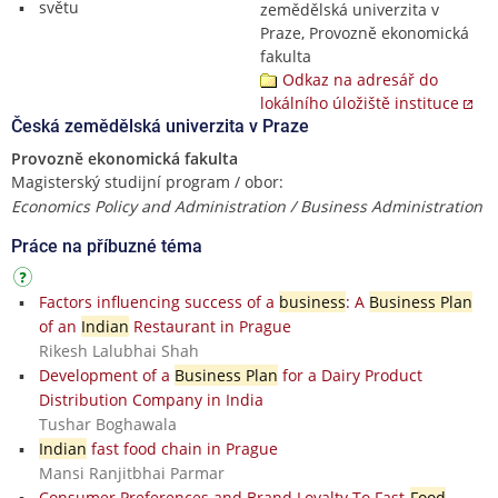
světu
zemědělská univerzita v
Praze, Provozně ekonomická
fakulta
Odkaz na adresář do
lokálního úložiště instituce
Česká zemědělská univerzita v Praze
Provozně ekonomická fakulta
Magisterský studijní program / obor:
Economics Policy and Administration / Business Administration
Práce na příbuzné téma
Factors influencing success of a
business
: A
Business Plan
of an
Indian
Restaurant in Prague
Rikesh Lalubhai Shah
Development of a
Business Plan
for a Dairy Product
Distribution Company in India
Tushar Boghawala
Indian
fast food chain in Prague
Mansi Ranjitbhai Parmar
Consumer Preferences and Brand Loyalty To Fast-
Food