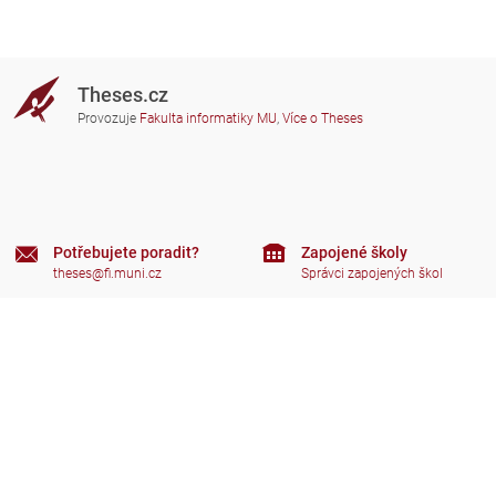
Theses.cz
Provozuje
Fakulta informatiky MU
,
Více o Theses
Potřebujete poradit?
Zapojené školy
theses@fi.muni.cz
Správci zapojených škol
Nápověda
Soukromí
Často kladené dotazy
Přístupnost
Zobrazit klasickou verzi