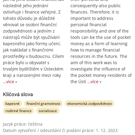
následně jeho jednání
consequently also public
ovlivňuje i finance veřejné. Z
finances. Therefore, it is
tohoto důvodu je důležité
important to address
věnovat se osobní finanční
personal financial
zodpovědnosti a jedním z
responsibility and one of the
nástrojů může být využívání
tools can be the use of pocket
kapesného jako formy učení,
money as a form of learning
jak nakládat s finančními
how to manage financial
prostředky v budoucnu. Cílem
resources in the future. The
práce bylo u obyvatel s
aim of this work was to
trvalým bydlištěm v Ústeckém
investigate the influence of
kraji a narozenými mezi roky
the pocket money residents of
…více
the Ústí
…více
Klíčová slova
kapesné
finanční gramotnost
ekonomická zodpovědnost
rodinné finance
socializace
Jazyk práce: čeština
Datum vytvoření / odevzdání či podání práce: 1. 12. 2023