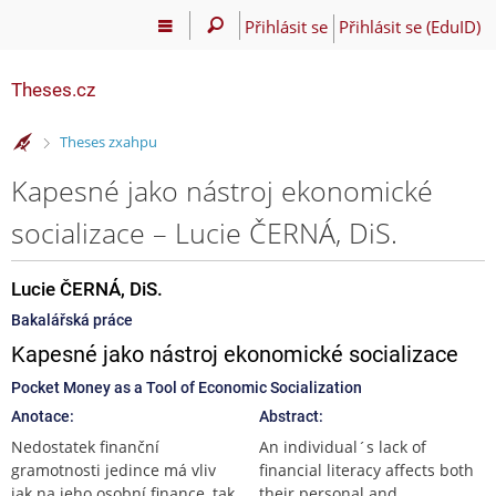
Přihlásit se
Přihlásit se (EduID)
Theses.cz
>
Theses zxahpu
Kapesné jako nástroj ekonomické
socializace – Lucie ČERNÁ, DiS.
Lucie ČERNÁ, DiS.
Bakalářská práce
Kapesné jako nástroj ekonomické socializace
Pocket Money as a Tool of Economic Socialization
Anotace:
Abstract:
Nedostatek finanční
An individual´s lack of
gramotnosti jedince má vliv
financial literacy affects both
jak na jeho osobní finance, tak
their personal and