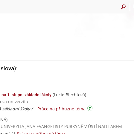
slova):
(Lucie Blechtová)
 na 1. stupni základní školy
ova univerzita
ň základní školy /
|
Práce na příbuzné téma
RNÁ)
ká / UNIVERZITA JANA EVANGELISTY PURKYNĚ V ÚSTÍ NAD LABEM
ment /
|
Práce na příbuzné téma