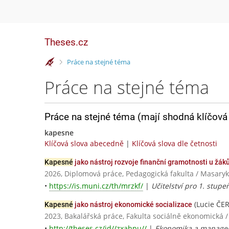
Theses.cz
>
Práce na stejné téma
Práce na stejné téma
Práce na stejné téma (mají shodná klíčová 
kapesne
Klíčová slova abecedně
|
Klíčová slova dle četnosti
Kapesné
jako nástroj rozvoje finanční gramotnosti u žáků
2026, Diplomová práce, Pedagogická fakulta / Masaryk
•
https://is.muni.cz/th/mrzkf/
|
Učitelství pro 1. stupe
(Lucie ČE
Kapesné
jako nástroj ekonomické socializace
2023, Bakalářská práce, Fakulta sociálně ekonomic
•
http://theses.cz/id//zxahpu//
|
Ekonomika a manage