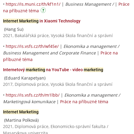
•
https://is.muni.cz/th/kf1n1/
|
Business Management /
|
Práce
na příbuzné téma
Internet Marketing
in Xiaomi Technology
(Hang Su)
2021, Bakalářská práce, Vysoká škola finanční a správní
•
https://is.vsfs.cz/th/wf45e/
|
Ekonomika a management /
Business Management and Corporate Finance
|
Práce na
příbuzné téma
Internetový
marketing
na YouTube - video
marketing
(Eduard Karapetyan)
2017, Diplomová práce, Vysoká škola finanční a správní
•
https://is.vsfs.cz/th/m1lbb/
|
Ekonomika a management /
Marketingová komunikace
|
Práce na příbuzné téma
Internet Marketing
(Martina Polková)
2021, Diplomová práce, Ekonomicko-správní fakulta /
Masarykova univerzita