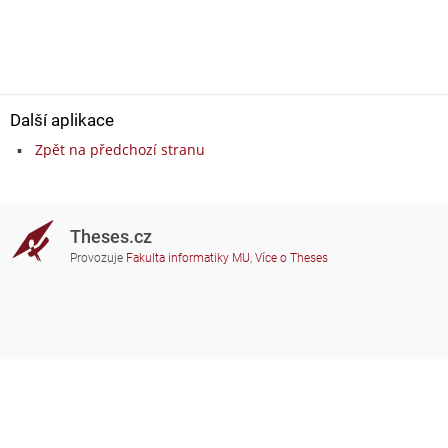
Další aplikace
Zpět na předchozí stranu
Theses.cz
Provozuje
Fakulta informatiky MU
,
Více o Theses
Potřebujete poradit?
Zapojené školy
theses@fi.muni.cz
Správci zapojených škol