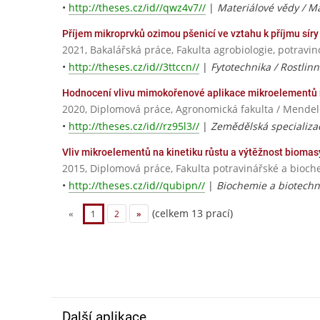
•
http://theses.cz/id//qwz4v7//
|
Materiálové vědy / Ma
Příjem mikroprvků ozimou pšenicí ve vztahu k příjmu síry
2021, Bakalářská práce, Fakulta agrobiologie, potravi
•
http://theses.cz/id//3ttccn//
|
Fytotechnika / Rostlin
Hodnocení vlivu mimokořenové aplikace mikroelementů n
2020, Diplomová práce, Agronomická fakulta / Mendel
•
http://theses.cz/id//rz95l3//
|
Zemědělská specializa
Vliv mikroelementů na kinetiku růstu a výtěžnost bioma
2015, Diplomová práce, Fakulta potravinářské a bioch
•
http://theses.cz/id//qubipn//
|
Biochemie a biotechn
(celkem 13 prací)
«
1
2
»
Další aplikace