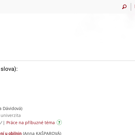
slova):
a Dávidová)
 univerzita
 /
|
Práce na příbuzné téma
(Anna KAŠPAROVÁ)
ní u obilnin