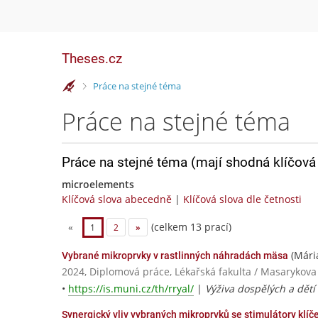
Theses.cz
>
Práce na stejné téma
Práce na stejné téma
Práce na stejné téma (mají shodná klíčová 
microelements
Klíčová slova abecedně
|
Klíčová slova dle četnosti
(celkem 13 prací)
«
1
2
»
(Mári
Vybrané mikroprvky v rastlinných náhradách mäsa
2024, Diplomová práce, Lékařská fakulta / Masarykova
•
https://is.muni.cz/th/rryal/
|
Výživa dospělých a dětí
Synergický vliv vybraných mikroprvků se stimulátory klíče