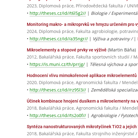
2023, Diplomová práce, Přírodovědecká fakulta / U
•
http://theses.cz/id//t6l5g2//
|
Biologie / Experimentál
Monitoring makro- a mikroprvků ve hmyzu určeném pro výž
2024, Diplomová práce, Fakulta agrobiologie, potravin
•
http://theses.cz/id//a35ngr//
|
Výživa a potraviny /
|
(Martin Báňa)
Mikroelementy a stopové prvky ve výživě
2012, Bakalářská práce, Fakulta sportovních studií / 
•
https://is.muni.cz/th/prrjg/
|
Tělesná výchova a sport
Hodnocení vlivu mimokořenové aplikace mikroelementů n
2020, Diplomová práce, Agronomická fakulta / Mendel
•
http://theses.cz/id//rz95l3//
|
Zemědělská specializa
Účinek kombinace hnojení dusíkem a mikroelementy na vý
2018, Bakalářská práce, Agronomická fakulta / Mendel
•
http://theses.cz/id//ts2o0f//
|
Agrobiologie / Fytotec
Syntéza nanostrukturovaných mikrotyčinek TiO2 a jejich 
2018, Bakalářská práce, Fakulta strojního inženýrs