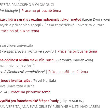
NIVERZITA PALACKÉHO V OLOMOUCI
ní biologie
|
Práce na příbuzné téma
(Lucie Dvořáková
ivu lidí a zvířat s využitím radioanalytických metod
ových a přírodních zdrojů / Česká zemědělská univerzita v Praze
Práce na příbuzné téma
Masarykova univerzita
 / Regenerace a výživa ve sportu
|
Práce na příbuzné téma
(Veronika Havránková)
a odolnost rostlin máku vůči suchu
ova univerzita v Brně
ce / Všeobecné zemědělství
|
Práce na příbuzné téma
(Pavel Koriťák)
nos a kvalitu rajčat
ova univerzita v Brně
hnika
|
Práce na příbuzné téma
(Filip MAMOŃ)
využití pro fotochemické štěpení vody
tví / UNIVERZITA JANA EVANGELISTY PURKYNĚ V ÚSTÍ NAD LABEM