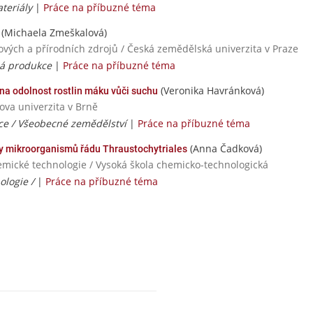
teriály
|
Práce na příbuzné téma
(Michaela Zmeškalová)
nových a přírodních zdrojů / Česká zemědělská univerzita v Praze
ná produkce
|
Práce na příbuzné téma
(Veronika Havránková)
a odolnost rostlin máku vůči suchu
ova univerzita v Brně
ce / Všeobecné zemědělství
|
Práce na příbuzné téma
(Anna Čadková)
sy mikroorganismů řádu Thraustochytriales
emické technologie / Vysoká škola chemicko-technologická
ologie /
|
Práce na příbuzné téma