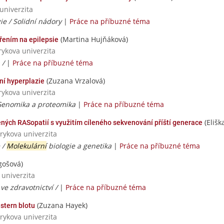
univerzita
e / Solidní nádory
|
Práce na příbuzné téma
(Martina Hujňáková)
ením na epilepsie
rykova univerzita
 /
|
Práce na příbuzné téma
(Zuzana Vrzalová)
ní hyperplazie
rykova univerzita
 Genomika a proteomika
|
Práce na příbuzné téma
(Elišk
ých RASopatií s využitím cíleného sekvenování příští generace
rykova univerzita
 /
Molekulární
biologie a genetika
|
Práce na příbuzné téma
gošová)
 univerzita
ve zdravotnictví /
|
Práce na příbuzné téma
(Zuzana Hayek)
stern blotu
rykova univerzita