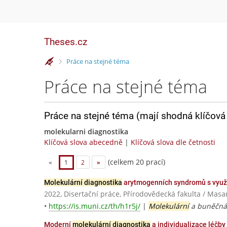
Theses.cz
>
Práce na stejné téma
Práce na stejné téma
Práce na stejné téma (mají shodná klíčová 
molekularni diagnostika
Klíčová slova abecedně
|
Klíčová slova dle četnosti
(celkem 20 prací)
«
1
2
»
Molekulární diagnostika
arytmogenních syndromů s využ
2022, Disertační práce, Přírodovědecká fakulta / Masa
•
https://is.muni.cz/th/h1r5j/
|
Molekulární
a buněčná 
Moderní
molekulární diagnostika
a individualizace léčby