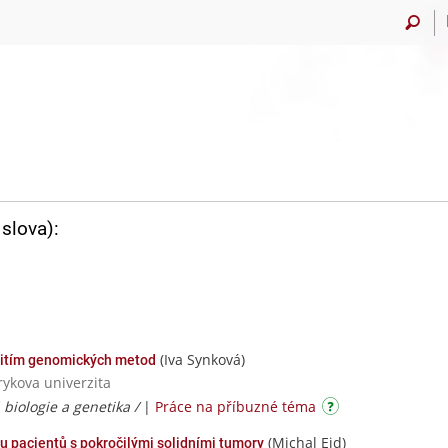
slova):
(Iva Synková)
itím genomických metod
rykova univerzita
biologie a genetika /
|
Práce na příbuzné téma
(Michal Eid)
 u pacientů s pokročilými solidními tumory