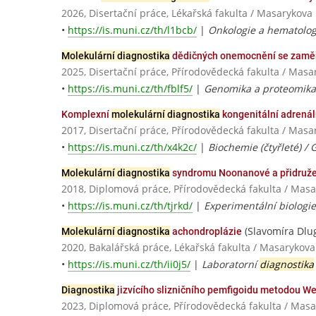
2026, Disertační práce, Lékařská fakulta / Masarykova 
•
https://is.muni.cz/th/l1bcb/
|
Onkologie a hematologi
Molekulární diagnostika
dědičných onemocnění se zaměř
2025, Disertační práce, Přírodovědecká fakulta / Masa
•
https://is.muni.cz/th/fblf5/
|
Genomika a proteomika
Komplexní
molekulární diagnostika
kongenitální adrenál
2017, Disertační práce, Přírodovědecká fakulta / Masa
•
https://is.muni.cz/th/x4k2c/
|
Biochemie (čtyřleté) /
Molekulární diagnostika
syndromu Noonanové a přidružen
2018, Diplomová práce, Přírodovědecká fakulta / Masa
•
https://is.muni.cz/th/tjrkd/
|
Experimentální biologie
(Slavomíra Dlu
Molekulární diagnostika
achondroplázie
2020, Bakalářská práce, Lékařská fakulta / Masarykova
•
https://is.muni.cz/th/ii0j5/
|
Laboratorní
diagnostika
Diagnostika
jizvícího slizničního pemfigoidu metodou We
2023, Diplomová práce, Přírodovědecká fakulta / Masa