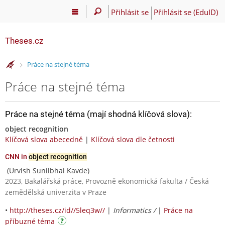
Přihlásit se
Přihlásit se (EduID)
Theses.cz
>
Práce na stejné téma
Práce na stejné téma
Práce na stejné téma (mají shodná klíčová slova):
object recognition
Klíčová slova abecedně
|
Klíčová slova dle četnosti
CNN in
object recognition
(Urvish Sunilbhai Kavde)
2023, Bakalářská práce, Provozně ekonomická fakulta / Česká
zemědělská univerzita v Praze
•
http://theses.cz/id//5leq3w//
|
Informatics /
|
Práce na
příbuzné téma