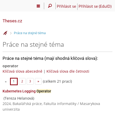
Přihlásit se
Přihlásit se (EduID)
Theses.cz
>
Práce na stejné téma
Práce na stejné téma
Práce na stejné téma (mají shodná klíčová slova):
operator
Klíčová slova abecedně
|
Klíčová slova dle četnosti
(celkem 21 prací)
«
1
2
3
»
Kubernetes Logging
Operator
(Tereza Helanová)
2024, Bakalářská práce, Fakulta informatiky / Masarykova
univerzita