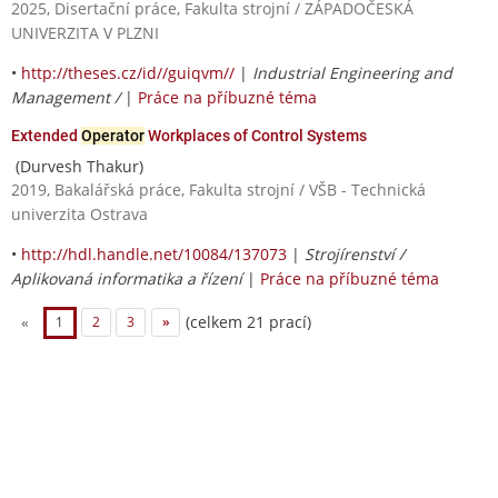
2025, Disertační práce, Fakulta strojní / ZÁPADOČESKÁ
UNIVERZITA V PLZNI
•
http://theses.cz/id//guiqvm//
|
Industrial Engineering and
Management /
|
Práce na příbuzné téma
Extended
Operator
Workplaces of Control Systems
(Durvesh Thakur)
2019, Bakalářská práce, Fakulta strojní / VŠB - Technická
univerzita Ostrava
•
http://hdl.handle.net/10084/137073
|
Strojírenství /
Aplikovaná informatika a řízení
|
Práce na příbuzné téma
(celkem 21 prací)
«
1
2
3
»