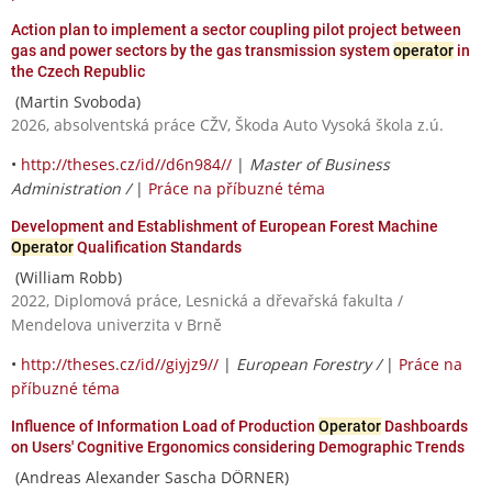
Action plan to implement a sector coupling pilot project between
gas and power sectors by the gas transmission system
operator
in
the Czech Republic
(Martin Svoboda)
2026, absolventská práce CŽV, Škoda Auto Vysoká škola z.ú.
•
http://theses.cz/id//d6n984//
|
Master of Business
Administration /
|
Práce na příbuzné téma
Development and Establishment of European Forest Machine
Operator
Qualification Standards
(William Robb)
2022, Diplomová práce, Lesnická a dřevařská fakulta /
Mendelova univerzita v Brně
•
http://theses.cz/id//giyjz9//
|
European Forestry /
|
Práce na
příbuzné téma
Influence of Information Load of Production
Operator
Dashboards
on Users' Cognitive Ergonomics considering Demographic Trends
(Andreas Alexander Sascha DÖRNER)