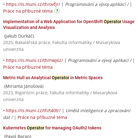
•
https://is.muni.cz/th/ovfjr/
|
Programování a vývoj aplikací /
|
Práce na příbuzné téma
Implementation of a Web Application for OpenShift
Operator
Usage
Visualization and Analysis
(Jakub Durkáč)
2025, Bakalářská práce, Fakulta informatiky / Masarykova
univerzita
•
https://is.muni.cz/th/nwj6z/
|
Programování a vývoj aplikací /
|
Práce na příbuzné téma
Metric Hull as Analytical
Operator
in Metric Spaces
(Miriama Jánošová)
2023, Rigorózní práce, Fakulta informatiky / Masarykova
univerzita
•
https://is.muni.cz/th/t40tr/
|
Umělá inteligence a zpracování
dat /
|
Práce na příbuzné téma
Kubernetes
Operator
for managing OAuth2 tokens
(Pavol Baran)