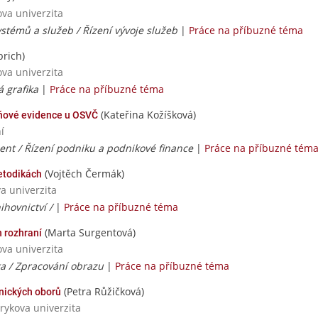
ova univerzita
stémů a služeb / Řízení vývoje služeb
|
Práce na příbuzné téma
brich)
ova univerzita
á grafika
|
Práce na příbuzné téma
(Kateřina Kožíšková)
aňové evidence u OSVČ
í
t / Řízení podniku a podnikové finance
|
Práce na příbuzné tém
(Vojtěch Čermák)
etodikách
va univerzita
ihovnictví /
|
Práce na příbuzné téma
(Marta Surgentová)
 rozhraní
ova univerzita
a / Zpracování obrazu
|
Práce na příbuzné téma
(Petra Růžičková)
tnických oborů
rykova univerzita