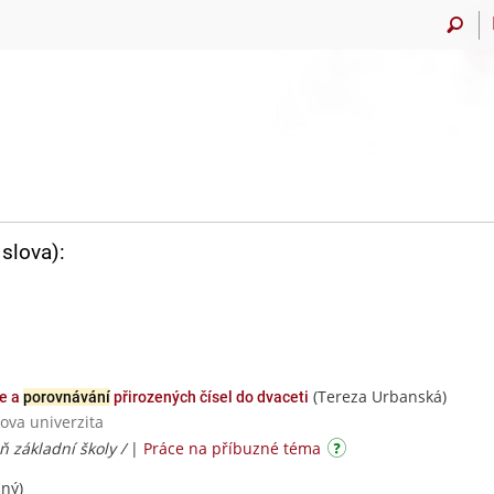
slova):
(Tereza Urbanská)
ce a
porovnávání
přirozených čísel do dvaceti
ova univerzita
eň základní školy /
|
Práce na příbuzné téma
ný)