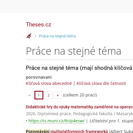
Theses.cz
>
Práce na stejné téma
Práce na stejné téma
Práce na stejné téma (mají shodná klíčová 
porovnavani
Klíčová slova abecedně
|
Klíčová slova dle četnosti
(celkem 20 prací)
«
1
2
»
Didaktické hry do výuky matematiky zaměřené na opera
2026, Diplomová práce, Pedagogická fakulta / Masaryk
•
https://is.muni.cz/th/p4esw/
|
Učitelství pro 1. stup
(Albert Suka
Porovnávání
multiplatformních frameworků