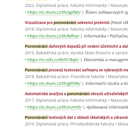
2022, Diplomová práce, Fakulta informatiky / Masaryk
•
https://is.muni.cz/th/qpf6h/
|
Řízení softwarových sy
(Pavol Ul
Vizualizace pro
porovnávání
sekvencí proteinů
2018, Diplomová práce, Fakulta informatiky / Masaryk
•
https://is.muni.cz/th/k0fvo/
|
Informatika / Počítačov
Porovnávání
daňových dopadů při vedení účetnictví a d
2015, Bakalářská práce, Vysoká škola finanční a správn
•
https://is.vsfs.cz/th/h18qh/
|
Ekonomika a managemen
Porovnávání
procesů testování softwaru ve vybraných m
2018, Bakalářská práce, Filozofická fakulta / Masaryko
•
https://is.muni.cz/th/g9596/
|
Informační studia a kn
Automatická analýza a
porovnávání
obrazů uživatelských
2017, Diplomová práce, Fakulta informatiky / Masaryk
•
https://is.muni.cz/th/zsnm5/
|
Aplikovaná informatik
Porovnávání
textových dat z oblasti lékařských a zdravo
2019, Diplomová práce, Přírodovědecká fakulta / Masa