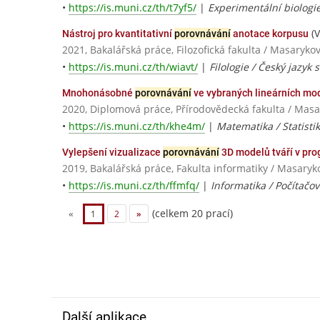
•
https://is.muni.cz/th/t7yf5/
|
Experimentální biologi
(V
Nástroj pro kvantitativní
porovnávání
anotace korpusu
2021, Bakalářská práce, Filozofická fakulta / Masaryko
•
https://is.muni.cz/th/wiavt/
|
Filologie / Český jazyk 
Mnohonásobné
porovnávání
ve vybraných lineárních mo
2020, Diplomová práce, Přírodovědecká fakulta / Masa
•
https://is.muni.cz/th/khe4m/
|
Matematika / Statisti
Vylepšení vizualizace
porovnávání
3D modelů tváří v pr
2019, Bakalářská práce, Fakulta informatiky / Masaryk
•
https://is.muni.cz/th/ffmfq/
|
Informatika / Počítačo
(celkem 20 prací)
«
1
2
»
Další aplikace