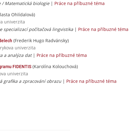
e / Matematická biologie
|
Práce na příbuzné téma
lasta Ohlídalová)
va univerzita
se specializací počítačová lingvistika
|
Práce na příbuzné téma
(Frederik Hugo Radvánsky)
delech
rykova univerzita
ka a analýza dat
|
Práce na příbuzné téma
(Karolína Kolouchová)
ogramu FIDENTIS
ova univerzita
vá grafika a zpracování obrazu
|
Práce na příbuzné téma