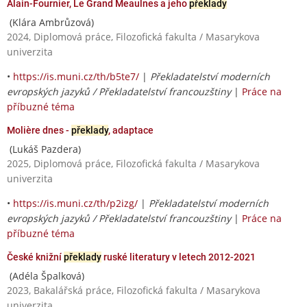
Alain-Fournier, Le Grand Meaulnes a jeho
překlady
(Klára Ambrůzová)
2024, Diplomová práce, Filozofická fakulta / Masarykova
univerzita
•
https://is.muni.cz/th/b5te7/
|
Překladatelství moderních
evropských jazyků / Překladatelství francouzštiny
|
Práce na
příbuzné téma
Molière dnes -
překlady
, adaptace
(Lukáš Pazdera)
2025, Diplomová práce, Filozofická fakulta / Masarykova
univerzita
•
https://is.muni.cz/th/p2izg/
|
Překladatelství moderních
evropských jazyků / Překladatelství francouzštiny
|
Práce na
příbuzné téma
České knižní
překlady
ruské literatury v letech 2012-2021
(Adéla Špalková)
2023, Bakalářská práce, Filozofická fakulta / Masarykova
univerzita