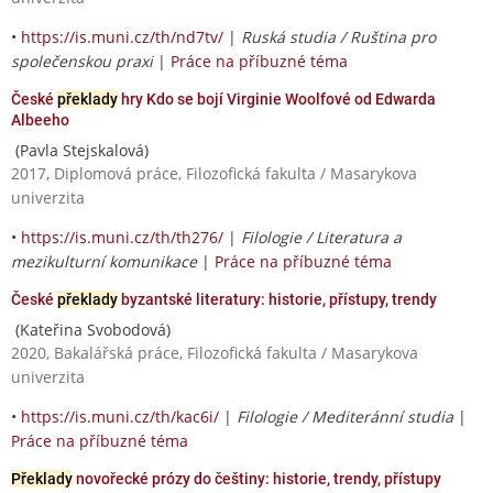
•
https://is.muni.cz/th/nd7tv/
|
Ruská studia / Ruština pro
společenskou praxi
|
Práce na příbuzné téma
České
překlady
hry Kdo se bojí Virginie Woolfové od Edwarda
Albeeho
(Pavla Stejskalová)
2017, Diplomová práce, Filozofická fakulta / Masarykova
univerzita
•
https://is.muni.cz/th/th276/
|
Filologie / Literatura a
mezikulturní komunikace
|
Práce na příbuzné téma
České
překlady
byzantské literatury: historie, přístupy, trendy
(Kateřina Svobodová)
2020, Bakalářská práce, Filozofická fakulta / Masarykova
univerzita
•
https://is.muni.cz/th/kac6i/
|
Filologie / Mediteránní studia
|
Práce na příbuzné téma
Překlady
novořecké prózy do češtiny: historie, trendy, přístupy