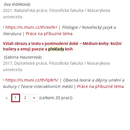
(Iva Vidéková)
2021, Bakalářská práce, Filozofická fakulta / Masarykova
univerzita
•
https://is.muni.cz/th/xvi9r/
|
Filologie / Novořecký jazyk a
literatura
|
Práce na příbuzné téma
Vztah obrazu a textu v postmoderní době – Médium knihy: knižní
trailery a emoji poezie a
překlady
knih
(Sabina Hauserová)
2017, Diplomová práce, Filozofická fakulta / Masarykova
univerzita
•
https://is.muni.cz/th/lp8rh/
|
Obecná teorie a dějiny umění a
kultury / Teorie interaktivních médií
|
Práce na příbuzné téma
(celkem 20 prací)
«
1
2
»