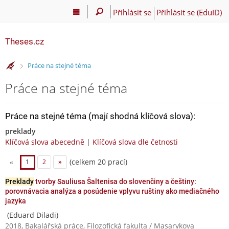
Přihlásit se
Přihlásit se (EduID)
Theses.cz
>
Práce na stejné téma
Práce na stejné téma
Práce na stejné téma (mají shodná klíčová slova):
preklady
Klíčová slova abecedně
|
Klíčová slova dle četnosti
(celkem 20 prací)
«
1
2
»
Preklady
tvorby Sauliusa Šaltenisa do slovenčiny a češtiny:
porovnávacia analýza a posúdenie vplyvu ruštiny ako mediačného
jazyka
(Eduard Diladi)
2018, Bakalářská práce, Filozofická fakulta / Masarykova