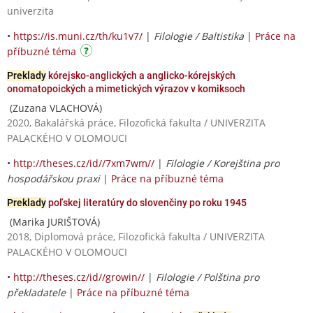
univerzita
•
https://is.muni.cz/th/ku1v7/
|
Filologie / Baltistika
|
Práce na
příbuzné téma
Preklady
kórejsko-anglických a anglicko-kórejských
onomatopoických a mimetických výrazov v komiksoch
(Zuzana VLACHOVÁ)
2020, Bakalářská práce, Filozofická fakulta / UNIVERZITA
PALACKÉHO V OLOMOUCI
•
http://theses.cz/id//7xm7wm//
|
Filologie / Korejština pro
hospodářskou praxi
|
Práce na příbuzné téma
Preklady
poľskej literatúry do slovenčiny po roku 1945
(Marika JURIŠTOVÁ)
2018, Diplomová práce, Filozofická fakulta / UNIVERZITA
PALACKÉHO V OLOMOUCI
•
http://theses.cz/id//growin//
|
Filologie / Polština pro
překladatele
|
Práce na příbuzné téma