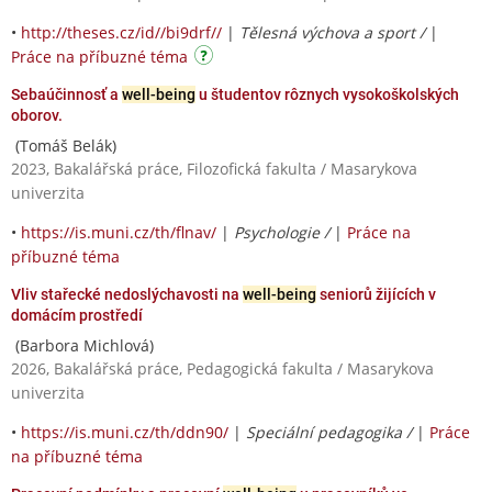
•
http://theses.cz/id//bi9drf//
|
Tělesná výchova a sport /
|
Práce na příbuzné téma
Sebaúčinnosť a
well-being
u študentov rôznych vysokoškolských
oborov.
(Tomáš Belák)
2023, Bakalářská práce, Filozofická fakulta / Masarykova
univerzita
•
https://is.muni.cz/th/flnav/
|
Psychologie /
|
Práce na
příbuzné téma
Vliv stařecké nedoslýchavosti na
well-being
seniorů žijících v
domácím prostředí
(Barbora Michlová)
2026, Bakalářská práce, Pedagogická fakulta / Masarykova
univerzita
•
https://is.muni.cz/th/ddn90/
|
Speciální pedagogika /
|
Práce
na příbuzné téma