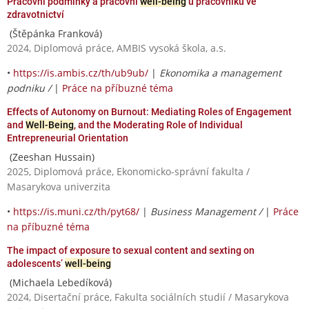
Pracovní podmínky a pracovní
well-being
u pracovníků ve
zdravotnictví
(Štěpánka Franková)
2024, Diplomová práce, AMBIS vysoká škola, a.s.
•
https://is.ambis.cz/th/ub9ub/
|
Ekonomika a management
podniku /
|
Práce na příbuzné téma
Effects of Autonomy on Burnout: Mediating Roles of Engagement
and
Well-Being
, and the Moderating Role of Individual
Entrepreneurial Orientation
(Zeeshan Hussain)
2025, Diplomová práce, Ekonomicko-správní fakulta /
Masarykova univerzita
•
https://is.muni.cz/th/pyt68/
|
Business Management /
|
Práce
na příbuzné téma
The impact of exposure to sexual content and sexting on
adolescents’
well-being
(Michaela Lebedíková)
2024, Disertační práce, Fakulta sociálních studií / Masarykova