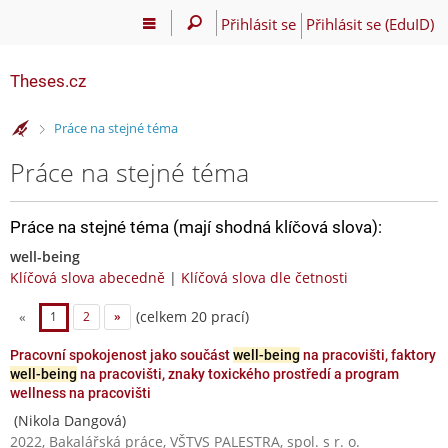
Přihlásit se
Přihlásit se (EduID)
Theses.cz
>
Práce na stejné téma
Práce na stejné téma
Práce na stejné téma (mají shodná klíčová slova):
well-being
Klíčová slova abecedně
|
Klíčová slova dle četnosti
(celkem 20 prací)
«
1
2
»
Pracovní spokojenost jako součást
well-being
na pracovišti, faktory
well-being
na pracovišti, znaky toxického prostředí a program
wellness na pracovišti
(Nikola Dangová)
2022, Bakalářská práce, VŠTVS PALESTRA, spol. s r. o.