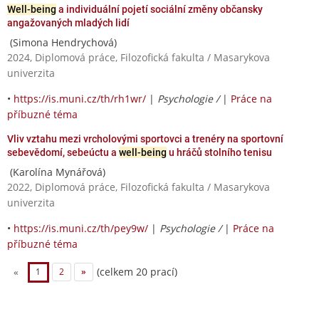
Well-being
a individuální pojetí sociální změny občansky
angažovaných mladých lidí
(Simona Hendrychová)
2024, Diplomová práce, Filozofická fakulta / Masarykova
univerzita
•
https://is.muni.cz/th/rh1wr/
|
Psychologie /
|
Práce na
příbuzné téma
Vliv vztahu mezi vrcholovými sportovci a trenéry na sportovní
sebevědomí, sebeúctu a
well-being
u hráčů stolního tenisu
(Karolína Mynářová)
2022, Diplomová práce, Filozofická fakulta / Masarykova
univerzita
•
https://is.muni.cz/th/pey9w/
|
Psychologie /
|
Práce na
příbuzné téma
(celkem 20 prací)
«
1
2
»