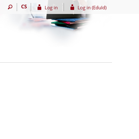
CS
Log in
Log in (EduId)