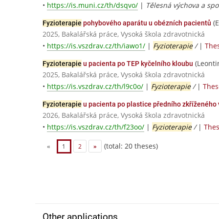
•
https://is.muni.cz/th/dsqvo/
|
Tělesná výchova a spor
(E
Fyzioterapie
pohybového aparátu u obézních pacientů
2025, Bakalářská práce, Vysoká škola zdravotnická
•
https://is.vszdrav.cz/th/iawo1/
|
Fyzioterapie
/
|
Thes
(Leonti
Fyzioterapie
u pacienta po TEP kyčelního kloubu
2025, Bakalářská práce, Vysoká škola zdravotnická
•
https://is.vszdrav.cz/th/l9c0o/
|
Fyzioterapie
/
|
Thes
Fyzioterapie
u pacienta po plastice předního zkříženého
2026, Bakalářská práce, Vysoká škola zdravotnická
•
https://is.vszdrav.cz/th/f23oo/
|
Fyzioterapie
/
|
Thes
(total: 20 theses)
«
1
2
»
Other applications