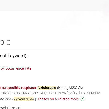
pic
ical keyword):
by occurrence rate
(Hana JAKŠOVÁ)
 na specifika respirační
fyzioterapie
dií / UNIVERZITA JANA EVANGELISTY PURKYNĚ V ÚSTÍ NAD LABEM
tnictví /
Fyzioterapie
|
Theses on a related topic
osef Hozman)