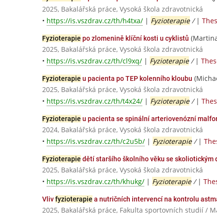
2025, Bakalářská práce, Vysoká škola zdravotnická
•
https://is.vszdrav.cz/th/h4txa/
|
Fyzioterapie
/
|
Thes
(Martina
Fyzioterapie
po zlomenině klíční kosti u cyklistů
2025, Bakalářská práce, Vysoká škola zdravotnická
•
https://is.vszdrav.cz/th/cl9xq/
|
Fyzioterapie
/
|
Thes
(Michae
Fyzioterapie
u pacienta po TEP kolenního kloubu
2025, Bakalářská práce, Vysoká škola zdravotnická
•
https://is.vszdrav.cz/th/t4x24/
|
Fyzioterapie
/
|
Thes
Fyzioterapie
u pacienta se spinální arteriovenózní malfor
2024, Bakalářská práce, Vysoká škola zdravotnická
•
https://is.vszdrav.cz/th/c2u5b/
|
Fyzioterapie
/
|
The
Fyzioterapie
dětí staršího školního věku se skoliotickým 
2025, Bakalářská práce, Vysoká škola zdravotnická
•
https://is.vszdrav.cz/th/khukg/
|
Fyzioterapie
/
|
Thes
Vliv
fyzioterapie
a nutričních intervencí na kontrolu ast
2025, Bakalářská práce, Fakulta sportovních studií / 