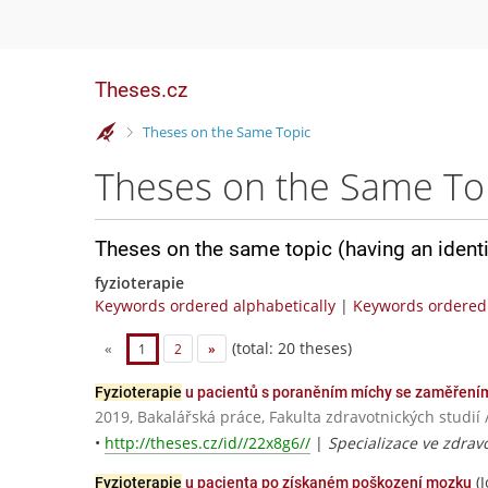
Theses.cz
>
Theses on the Same Topic
Theses on the Same To
Theses on the same topic (having an ident
fyzioterapie
Keywords ordered alphabetically
|
Keywords ordered 
(total: 20 theses)
«
1
2
»
Fyzioterapie
u pacientů s poraněním míchy se zaměřením
2019, Bakalářská práce, Fakulta zdravotnických stu
•
http://theses.cz/id//22x8g6//
|
Specializace ve zdravo
(J
Fyzioterapie
u pacienta po získaném poškození mozku