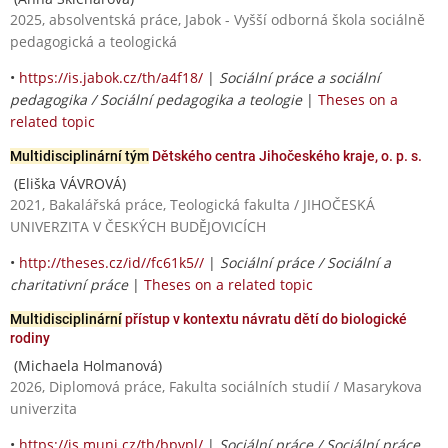
2025, absolventská práce, Jabok - Vyšší odborná škola sociálně
pedagogická a teologická
•
https://is.jabok.cz/th/a4f18/
|
Sociální práce a sociální
pedagogika / Sociální pedagogika a teologie
|
Theses on a
related topic
Multidisciplinární tým
Dětského centra Jihočeského kraje, o. p. s.
(Eliška VÁVROVÁ)
2021, Bakalářská práce, Teologická fakulta / JIHOČESKÁ
UNIVERZITA V ČESKÝCH BUDĚJOVICÍCH
•
http://theses.cz/id//fc61k5//
|
Sociální práce / Sociální a
charitativní práce
|
Theses on a related topic
Multidisciplinární
přístup v kontextu návratu dětí do biologické
rodiny
(Michaela Holmanová)
2026, Diplomová práce, Fakulta sociálních studií / Masarykova
univerzita
•
https://is.muni.cz/th/bpvpl/
|
Sociální práce / Sociální práce