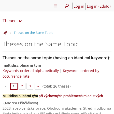
Log in
Log in (EduId)
Theses.cz
>
Theses on the Same Topic
Theses on the Same Topic
Theses on the same topic (having an identical keyword):
multidisciplinarni tym
Keywords ordered alphabetically
|
Keywords ordered by
occurrence rate
(total: 26 theses)
«
1
2
3
»
Multidisciplinární tým
při výchovných problémech mladistvých
(Andrea Pištěláková)
2023, absolventská práce, Obchodní akademie, Střední odborná
škola knihovnická a Vyšší odborná škola Brno, příspěvková