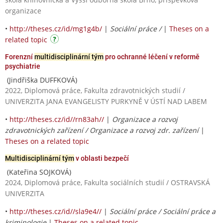
organizace
•
http://theses.cz/id/mg1g4b/
|
Sociální práce /
|
Theses on a
related topic
Forenzní
multidisciplinární tým
pro ochranné léčení v reformě
psychiatrie
(Jindřiška DUFFKOVÁ)
2022, Diplomová práce, Fakulta zdravotnických studií /
UNIVERZITA JANA EVANGELISTY PURKYNĚ V ÚSTÍ NAD LABEM
•
http://theses.cz/id//rn83ah//
|
Organizace a rozvoj
zdravotnických zařízení / Organizace a rozvoj zdr. zařízení
|
Theses on a related topic
Multidisciplinární tým
v oblasti bezpečí
(Kateřina SOJKOVÁ)
2024, Diplomová práce, Fakulta sociálních studií / OSTRAVSKÁ
UNIVERZITA
•
http://theses.cz/id//sla9e4//
|
Sociální práce / Sociální práce a
kriminologie
|
Theses on a related topic