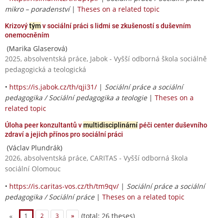
mikro – poradenství
|
Theses on a related topic
Krizový
tým
v sociální práci s lidmi se zkušeností s duševním
onemocněním
(Marika Glaserová)
2025, absolventská práce, Jabok - Vyšší odborná škola sociálně
pedagogická a teologická
•
https://is.jabok.cz/th/qji31/
|
Sociální práce a sociální
pedagogika / Sociální pedagogika a teologie
|
Theses on a
related topic
Úloha peer konzultantů v
multidisciplinární
péči center duševního
zdraví a jejich přínos pro sociální práci
(Václav Plundrák)
2026, absolventská práce, CARITAS - Vyšší odborná škola
sociální Olomouc
•
https://is.caritas-vos.cz/th/tm9qv/
|
Sociální práce a sociální
pedagogika / Sociální práce
|
Theses on a related topic
(total: 26 theses)
«
1
2
3
»