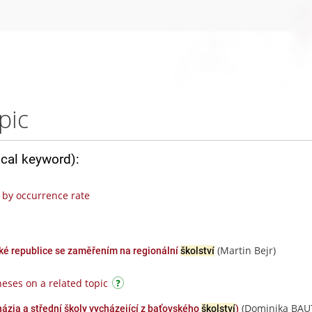
pic
ical keyword):
by occurrence rate
(Martin Bejr)
ké republice se zaměřením na regionální
školství
eses on a related topic
(Dominika BAU
zia a střední školy vycházející z baťovského
školství
)