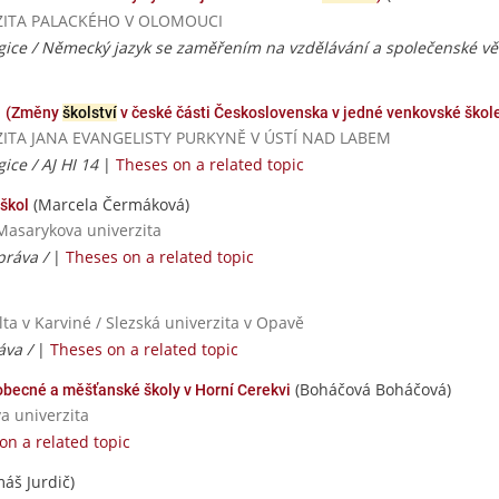
VERZITA PALACKÉHO V OLOMOUCI
gice / Německý jazyk se zaměřením na vzdělávání a společenské v
81 (Změny
školství
v české části Československa v jedné venkovské škol
VERZITA JANA EVANGELISTY PURKYNĚ V ÚSTÍ NAD LABEM
ice / AJ HI 14
|
Theses on a related topic
(Marcela Čermáková)
škol
Masarykova univerzita
práva /
|
Theses on a related topic
ta v Karviné / Slezská univerzita v Opavě
áva /
|
Theses on a related topic
(Boháčová Boháčová)
 obecné a měšťanské školy v Horní Cerekvi
va univerzita
on a related topic
áš Jurdič)