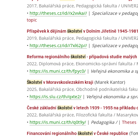
2017, Bakalářská práce, Pedagogická fakulta / UNI
•
http://theses.cz/id//x2vvka//
|
Specializace v pedago
topic
Příspěvek k dějinám
školství
v Dolním Jiřetíně 1945-19
2019, Bakalářská práce, Pedagogická fakulta / UNI
•
http://theses.cz/id//7xl62p//
|
Specializace v pedagog
Reforma regionálního
školství
- případová studie malých 
2022, Diplomová práce, Ekonomicko-správní fakulta / 
•
https://is.muni.cz/th/fpyc0/
|
Veřejná ekonomika a s
(Marek Kantor)
Školství
v Moravskoslezském kraji
2025, Bakalářská práce, Obchodně podnikatelská fakul
•
https://is.slu.cz/th/qxte2/
|
Veřejná ekonomika a spr
České základní
školství
v letech 1939 - 1955 na příkladu
2022, Bakalářská práce, Filozofická fakulta / Masaryko
•
https://is.muni.cz/th/q0t9y/
|
Pedagogika /
|
Theses 
(Tom
Financování regionálního
školství
v České republice