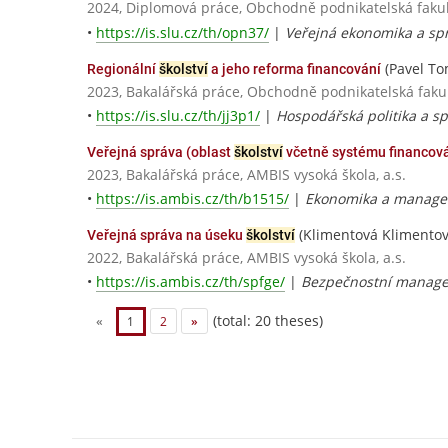
2024, Diplomová práce, Obchodně podnikatelská fakult
•
https://is.slu.cz/th/opn37/
|
Veřejná ekonomika a sp
(Pavel To
Regionální
školství
a jeho reforma financování
2023, Bakalářská práce, Obchodně podnikatelská fakul
•
https://is.slu.cz/th/jj3p1/
|
Hospodářská politika a s
Veřejná správa (oblast
školství
včetně systému financová
2023, Bakalářská práce, AMBIS vysoká škola, a.s.
•
https://is.ambis.cz/th/b1515/
|
Ekonomika a manage
(Klimentová Klimentov
Veřejná správa na úseku
školství
2022, Bakalářská práce, AMBIS vysoká škola, a.s.
•
https://is.ambis.cz/th/spfge/
|
Bezpečnostní manage
(total: 20 theses)
«
1
2
»