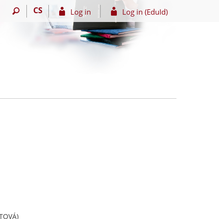
CS
Log in
Log in (EduId)
TOVÁ)