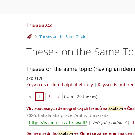
Theses.cz
>
Theses on the Same Topic
Theses on the Same To
Theses on the same topic (having an ident
skolstvi
Keywords ordered alphabetically
|
Keywords ordered 
(total: 20 theses)
«
1
2
»
Vliv současných demografických trendů na
školství
v Čes
2026, Bakalářská práce, Ambis Univerzita
•
https://is.ambis.cz/th/ewadt/
|
Veřejná politika /
|
Th
Dějiny středního
školství
ve Zlíně (se zaměřením na gymná