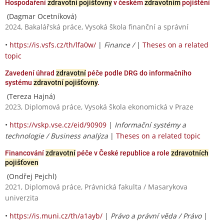
Hospodaření
zdravotní pojišťovny
v českém
zdravotním
pojištění
(Dagmar Ocetníková)
2024, Bakalářská práce, Vysoká škola finanční a správní
•
https://is.vsfs.cz/th/lfa0w/
|
Finance /
|
Theses on a related
topic
Zavedení úhrad
zdravotní
péče podle DRG do informačního
systému
zdravotní pojišťovny
.
(Tereza Hajná)
2023, Diplomová práce, Vysoká škola ekonomická v Praze
•
https://vskp.vse.cz/eid/90909
|
Informační systémy a
technologie / Business analýza
|
Theses on a related topic
Financování
zdravotní
péče v České republice a role
zdravotních
pojišťoven
(Ondřej Pejchl)
2021, Diplomová práce, Právnická fakulta / Masarykova
univerzita
•
https://is.muni.cz/th/a1ayb/
|
Právo a právní věda / Právo
|