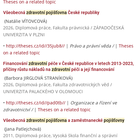
Theses on a related topic
Všeobecná
zdravotní pojišťovna
České republiky
(Natálie VÍTOVCOVÁ)
2026, Diplomová práce, Fakulta právnická / ZÁPADOČESKÁ
UNIVERZITA V PLZNI
•
http://theses.cz/id//35jub8//
|
Právo a právní věda /
|
Theses
on a related topic
Financování
zdravotní
péče v České republice v letech 2013-2023,
příčiny růstu nákladů na
zdravotní
péči a její financování
(Barbora JIRGLOVÁ STRANÍKOVÁ)
2026, Diplomová práce, Fakulta zdravotnických věd /
UNIVERZITA PALACKÉHO V OLOMOUCI
•
http://theses.cz/id//pad0tb//
|
Organizace a řízení ve
zdravotnictví /
|
Theses on a related topic
Všeobecná
zdravotní pojišťovna
a zaměstnanecké
pojišťovny
(Jana Patlejchová)
2011, Diplomová práce, Vysoká škola finanční a správní