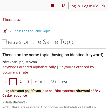
Log in
Log in (EduId)
Theses.cz
>
Theses on the Same Topic
Theses on the Same Topic
Theses on the same topic (having an identical keyword):
zdravotni pojistovna
Keywords ordered alphabetically
|
Keywords ordered by
occurrence rate
(total: 28 theses)
«
1
2
3
»
RBP,
zdravotní pojišťovna
jako součást systému
zdravotní
péče v
České republice
(Nela Barvová)
2021, Bakalářská práce, Obchodně podnikatelská fakulta v