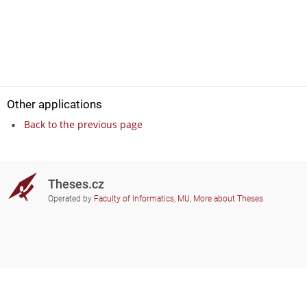
Other applications
Back to the previous page
Theses.cz
Operated by
Faculty of Informatics, MU
,
More about Theses
Do you need help?
Participating schools
theses@fi.muni.cz
Administrators of educational
institutions involved