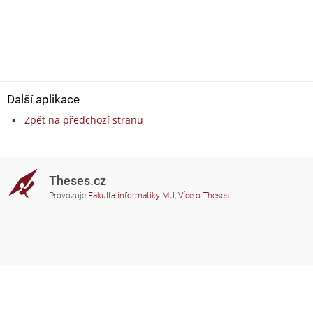
Další aplikace
Zpět na předchozí stranu
Theses.cz
Provozuje
Fakulta informatiky MU
,
Více o Theses
Potřebujete poradit?
Zapojené školy
theses@fi.muni.cz
Správci zapojených škol