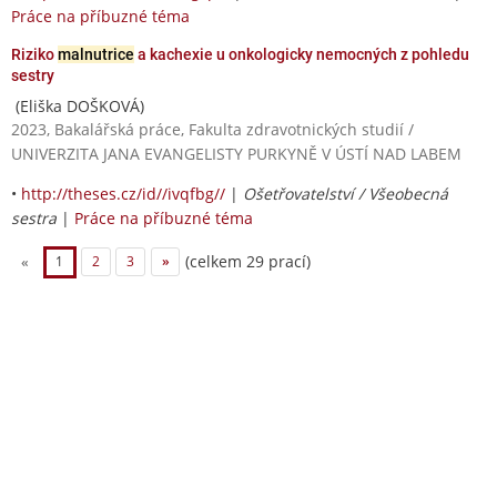
Práce na příbuzné téma
Riziko
malnutrice
a kachexie u onkologicky nemocných z pohledu
sestry
(Eliška DOŠKOVÁ)
2023, Bakalářská práce, Fakulta zdravotnických studií /
UNIVERZITA JANA EVANGELISTY PURKYNĚ V ÚSTÍ NAD LABEM
•
http://theses.cz/id//ivqfbg//
|
Ošetřovatelství / Všeobecná
sestra
|
Práce na příbuzné téma
(celkem 29 prací)
«
1
2
3
»