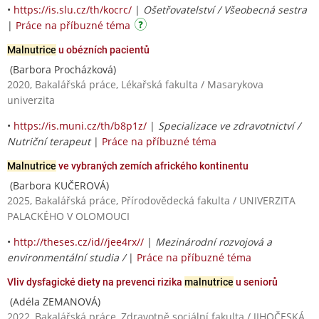
•
https://is.slu.cz/th/kocrc/
|
Ošetřovatelství / Všeobecná sestra
|
Práce na příbuzné téma
Malnutrice
u obézních pacientů
(Barbora Procházková)
2020, Bakalářská práce, Lékařská fakulta / Masarykova
univerzita
•
https://is.muni.cz/th/b8p1z/
|
Specializace ve zdravotnictví /
Nutriční terapeut
|
Práce na příbuzné téma
Malnutrice
ve vybraných zemích afrického kontinentu
(Barbora KUČEROVÁ)
2025, Bakalářská práce, Přírodovědecká fakulta / UNIVERZITA
PALACKÉHO V OLOMOUCI
•
http://theses.cz/id//jee4rx//
|
Mezinárodní rozvojová a
environmentální studia /
|
Práce na příbuzné téma
Vliv dysfagické diety na prevenci rizika
malnutrice
u seniorů
(Adéla ZEMANOVÁ)
2022, Bakalářská práce, Zdravotně sociální fakulta / JIHOČESKÁ