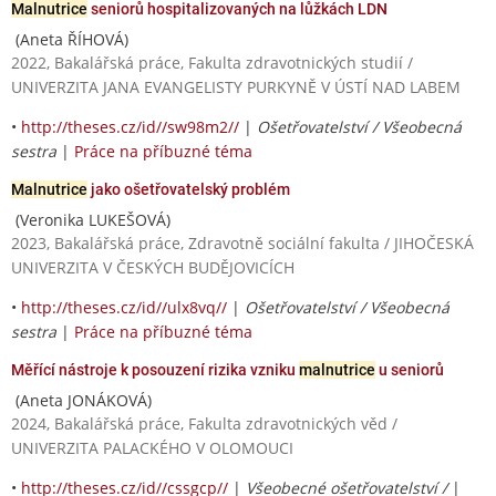
Malnutrice
seniorů hospitalizovaných na lůžkách LDN
(Aneta ŘÍHOVÁ)
2022, Bakalářská práce, Fakulta zdravotnických studií /
UNIVERZITA JANA EVANGELISTY PURKYNĚ V ÚSTÍ NAD LABEM
•
http://theses.cz/id//sw98m2//
|
Ošetřovatelství / Všeobecná
sestra
|
Práce na příbuzné téma
Malnutrice
jako ošetřovatelský problém
(Veronika LUKEŠOVÁ)
2023, Bakalářská práce, Zdravotně sociální fakulta / JIHOČESKÁ
UNIVERZITA V ČESKÝCH BUDĚJOVICÍCH
•
http://theses.cz/id//ulx8vq//
|
Ošetřovatelství / Všeobecná
sestra
|
Práce na příbuzné téma
Měřící nástroje k posouzení rizika vzniku
malnutrice
u seniorů
(Aneta JONÁKOVÁ)
2024, Bakalářská práce, Fakulta zdravotnických věd /
UNIVERZITA PALACKÉHO V OLOMOUCI
•
http://theses.cz/id//cssgcp//
|
Všeobecné ošetřovatelství /
|