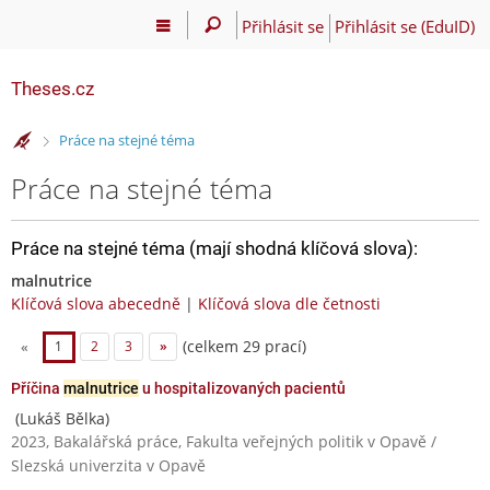
Přihlásit se
Přihlásit se (EduID)
Theses.cz
>
Práce na stejné téma
Práce na stejné téma
Práce na stejné téma (mají shodná klíčová slova):
malnutrice
Klíčová slova abecedně
|
Klíčová slova dle četnosti
(celkem 29 prací)
«
1
2
3
»
Příčina
malnutrice
u hospitalizovaných pacientů
(Lukáš Bělka)
2023, Bakalářská práce, Fakulta veřejných politik v Opavě /
Slezská univerzita v Opavě