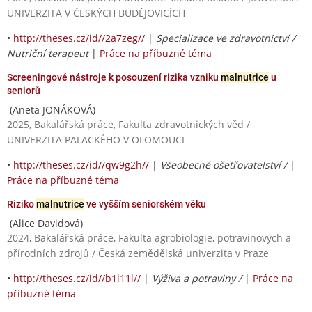
UNIVERZITA V ČESKÝCH BUDĚJOVICÍCH
•
http://theses.cz/id//2a7zeg//
|
Specializace ve zdravotnictví /
Nutriční terapeut
|
Práce na příbuzné téma
Screeningové nástroje k posouzení rizika vzniku
malnutrice
u
seniorů
(Aneta JONÁKOVÁ)
2025, Bakalářská práce, Fakulta zdravotnických věd /
UNIVERZITA PALACKÉHO V OLOMOUCI
•
http://theses.cz/id//qw9g2h//
|
Všeobecné ošetřovatelství /
|
Práce na příbuzné téma
Riziko
malnutrice
ve vyšším seniorském věku
(Alice Davidová)
2024, Bakalářská práce, Fakulta agrobiologie, potravinových a
přírodních zdrojů / Česká zemědělská univerzita v Praze
•
http://theses.cz/id//b1l11l//
|
Výživa a potraviny /
|
Práce na
příbuzné téma