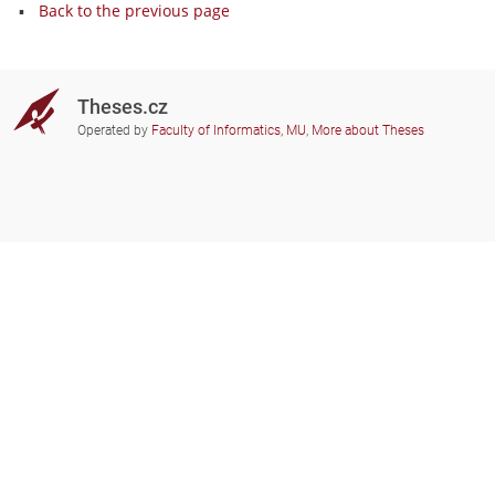
Back to the previous page
Theses.cz
Operated by
Faculty of Informatics, MU
,
More about Theses
Do you need help?
Participating schools
theses@fi.muni.cz
Administrators of educational
institutions involved
Help
Privacy
Frequently asked questions
Accessibility
Zobrazit klasickou verzi