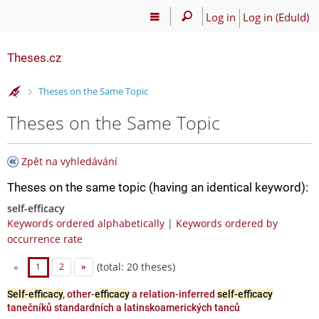
Log in
Log in (EduId)
Theses.cz
>
Theses on the Same Topic
Theses on the Same Topic
Zpět na vyhledávání
Theses on the same topic (having an identical keyword):
self-efficacy
Keywords ordered alphabetically
|
Keywords ordered by
occurrence rate
(total: 20 theses)
«
1
2
»
Self-efficacy
, other-
efficacy
a relation-inferred
self-efficacy
tanečníků standardních a latinskoamerických tanců