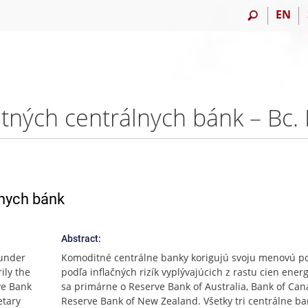
EN
ných centrálnych bánk – Bc. 
lnych bánk
Abstract:
 under
Komoditné centrálne banky korigujú svoju menovú po
ily the
podľa inflačných rizík vyplývajúcich z rastu cien energ
ve Bank
sa primárne o Reserve Bank of Australia, Bank of Can
etary
Reserve Bank of New Zealand. Všetky tri centrálne b