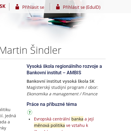
SK
Přihlásit se
Přihlásit se (EduID)
Martin Šindler
Vysoká škola regionálního rozvoje a
Bankovní institut – AMBIS
Bankovní institut vysoká škola SK
Magisterský studijní program / obor:
Ekonomika a management / Finance
Práce na příbuzné téma
litiku
ií. Jedná
Evropská centrální
banka
a její
ada a
měnová politika
ve vztahu k
anky