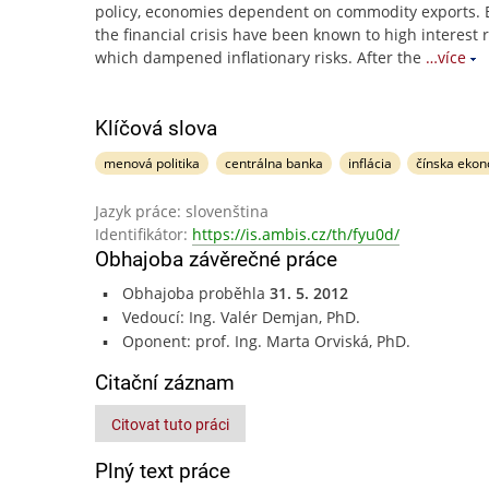
policy, economies dependent on commodity exports. 
the financial crisis have been known to high interest r
which dampened inflationary risks. After the
…více
Klíčová slova
menová politika
centrálna banka
inflácia
čínska eko
Jazyk práce: slovenština
Identifikátor:
https://is.ambis.cz/th/fyu0d/
Obhajoba závěrečné práce
Obhajoba proběhla
31. 5. 2012
Vedoucí: Ing. Valér Demjan, PhD.
Oponent: prof. Ing. Marta Orviská, PhD.
Citační záznam
Citovat tuto práci
Plný text práce