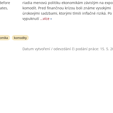
Before
riadia menovú politiku ekonomikám závislým na expo
ates,
komodít. Pred finančnou krízou boli známe vysokými
úrokovými sadzbami, ktorými tlmili inflačné riziká. Po
vypuknutí
…více
nomika
komodity
Datum vytvoření / odevzdání či podání práce: 15. 5. 