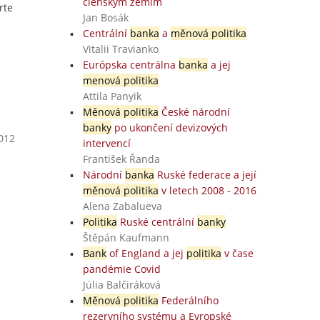
členským zemím
rte
Jan Bosák
Centrální
banka
a
měnová politika
Vitalii Travianko
Európska centrálna
banka
a jej
menová politika
Attila Panyik
Měnová politika
České národní
banky
po ukončení devizových
2012
intervencí
František Řanda
Národní
banka
Ruské federace a její
měnová politika
v letech 2008 - 2016
Alena Zabalueva
Politika
Ruské centrální
banky
Štěpán Kaufmann
Bank
of England a jej
politika
v čase
pandémie Covid
Júlia Balčiráková
Měnová politika
Federálního
rezervního systému a Evropské