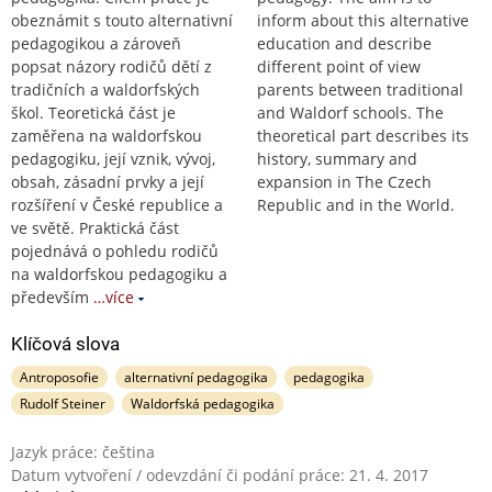
obeznámit s touto alternativní
inform about this alternative
pedagogikou a zároveň
education and describe
popsat názory rodičů dětí z
different point of view
tradičních a waldorfských
parents between traditional
škol. Teoretická část je
and Waldorf schools. The
zaměřena na waldorfskou
theoretical part describes its
pedagogiku, její vznik, vývoj,
history, summary and
obsah, zásadní prvky a její
expansion in The Czech
rozšíření v České republice a
Republic and in the World.
ve světě. Praktická část
pojednává o pohledu rodičů
na waldorfskou pedagogiku a
především
…více
Klíčová slova
Antroposofie
alternativní pedagogika
pedagogika
Rudolf Steiner
Waldorfská pedagogika
Jazyk práce: čeština
Datum vytvoření / odevzdání či podání práce: 21. 4. 2017