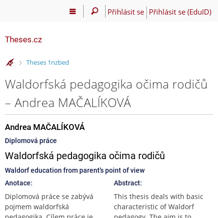
Přihlásit se
Přihlásit se (EduID)
Theses.cz
>
Theses 1nzbed
Waldorfská pedagogika očima rodičů
– Andrea MAČALÍKOVÁ
Andrea MAČALÍKOVÁ
Diplomová práce
Waldorfská pedagogika očima rodičů
Waldorf education from parent's point of view
Anotace:
Abstract:
Diplomová práce se zabývá
This thesis deals with basic
pojmem waldorfská
characteristic of Waldorf
pedagogika. Cílem práce je
pedagogy. The aim is to