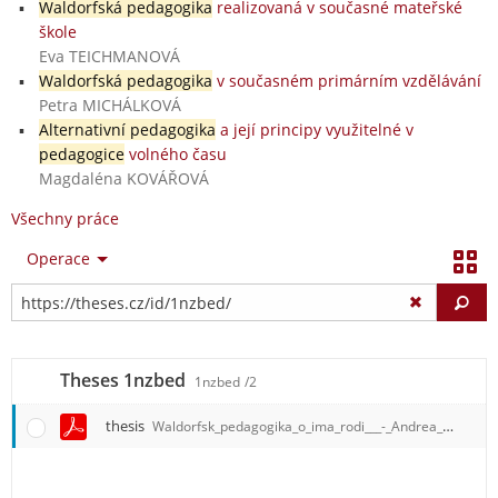
Waldorfská pedagogika
realizovaná v současné mateřské
škole
Eva TEICHMANOVÁ
Waldorfská pedagogika
v současném primárním vzdělávání
Petra MICHÁLKOVÁ
Alternativní pedagogika
a její principy využitelné v
pedagogice
volného času
Magdaléna KOVÁŘOVÁ
Všechny práce
Operace
Vy
Theses 1nzbed
1nzbed
/2
thesis
Waldorfsk_pedagogika_o_ima_rodi___-_Andrea_Ma_alkov_.pdf