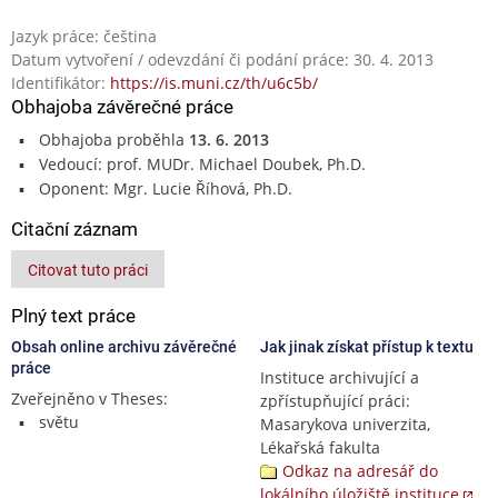
Jazyk práce: čeština
Datum vytvoření / odevzdání či podání práce: 30. 4. 2013
Identifikátor:
https://is.muni.cz/th/u6c5b/
Obhajoba závěrečné práce
Obhajoba proběhla
13. 6. 2013
Vedoucí: prof. MUDr. Michael Doubek, Ph.D.
Oponent: Mgr. Lucie Říhová, Ph.D.
Citační záznam
Citovat tuto práci
Plný text práce
Obsah online archivu závěrečné
Jak jinak získat přístup k textu
práce
Instituce archivující a
Zveřejněno v Theses:
zpřístupňující práci:
světu
Masarykova univerzita,
Lékařská fakulta
Odkaz na adresář do
lokálního úložiště instituce