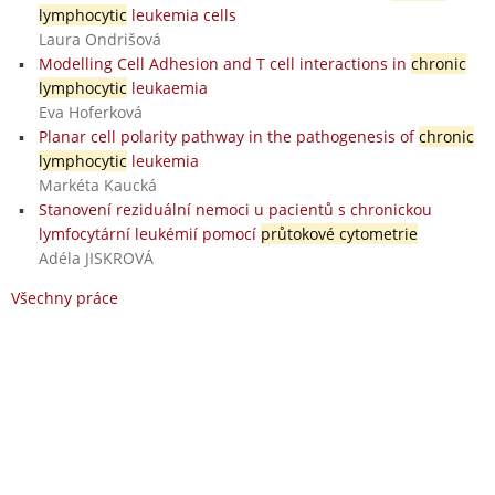
lymphocytic
leukemia cells
Laura Ondrišová
Modelling Cell Adhesion and T cell interactions in
chronic
lymphocytic
leukaemia
Eva Hoferková
Planar cell polarity pathway in the pathogenesis of
chronic
lymphocytic
leukemia
Markéta Kaucká
Stanovení reziduální nemoci u pacientů s chronickou
lymfocytární leukémií pomocí
průtokové cytometrie
Adéla JISKROVÁ
Všechny práce