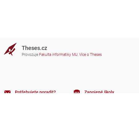
Theses.cz
Provozuje
Fakulta informatiky MU
,
Více o Theses
Potřebujete poradit?
Zapojené školy
theses@fi.muni.cz
Správci zapojených škol
Nápověda
Soukromí
Často kladené dotazy
Přístupnost