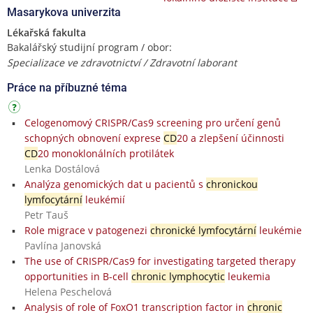
Masarykova univerzita
Lékařská fakulta
Bakalářský studijní program / obor:
Specializace ve zdravotnictví / Zdravotní laborant
Práce na příbuzné téma
Celogenomový CRISPR/Cas9 screening pro určení genů
schopných obnovení exprese
CD
20 a zlepšení účinnosti
CD
20 monoklonálních protilátek
Lenka Dostálová
Analýza genomických dat u pacientů s
chronickou
lymfocytární
leukémií
Petr Tauš
Role migrace v patogenezi
chronické lymfocytární
leukémie
Pavlína Janovská
The use of CRISPR/Cas9 for investigating targeted therapy
opportunities in B-cell
chronic lymphocytic
leukemia
Helena Peschelová
Analysis of role of FoxO1 transcription factor in
chronic