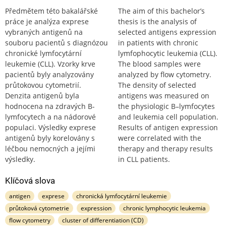
Předmětem této bakalářské
The aim of this bachelor’s
práce je analýza exprese
thesis is the analysis of
vybraných antigenů na
selected antigens expression
souboru pacientů s diagnózou
in patients with chronic
chronické lymfocytární
lymfophocytic leukemia (CLL).
leukemie (CLL). Vzorky krve
The blood samples were
pacientů byly analyzovány
analyzed by flow cytometry.
průtokovou cytometrií.
The density of selected
Denzita antigenů byla
antigens was measured on
hodnocena na zdravých B-
the physiologic B–lymfocytes
lymfocytech a na nádorové
and leukemia cell population.
populaci. Výsledky exprese
Results of antigen expression
antigenů byly korelovány s
were correlated with the
léčbou nemocných a jejími
therapy and therapy results
výsledky.
in CLL patients.
Klíčová slova
antigen
exprese
chronická lymfocytární leukemie
průtoková cytometrie
expression
chronic lymphocytic leukemia
flow cytometry
cluster of differentiation (CD)