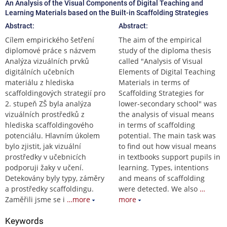
An Analysis of the Visual Components of Digital Teaching and
Learning Materials based on the Built-in Scaffolding Strategies
Abstract:
Abstract:
Cílem empirického šetření
The aim of the empirical
diplomové práce s názvem
study of the diploma thesis
Analýza vizuálních prvků
called "Analysis of Visual
digitálních učebních
Elements of Digital Teaching
materiálu z hlediska
Materials in terms of
scaffoldingových strategií pro
Scaffolding Strategies for
2. stupeň ZŠ byla analýza
lower-secondary school" was
vizuálních prostředků z
the analysis of visual means
hlediska scaffoldingového
in terms of scaffolding
potenciálu. Hlavním úkolem
potential. The main task was
bylo zjistit, jak vizuální
to find out how visual means
prostředky v učebnicích
in textbooks support pupils in
podporuji žaky v učení.
learning. Types, intentions
Detekovány byly typy, záměry
and means of scaffolding
a prostředky scaffoldingu.
were detected. We also
…
Zaměřili jsme se i
…more
more
Keywords