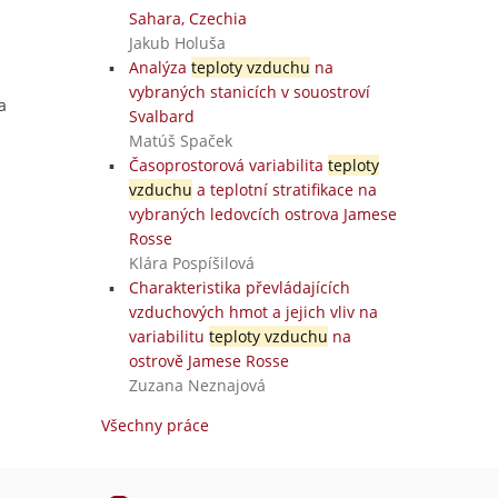
Sahara, Czechia
Jakub Holuša
Analýza
teploty vzduchu
na
vybraných stanicích v souostroví
a
Svalbard
Matúš Spaček
Časoprostorová variabilita
teploty
vzduchu
a teplotní stratifikace na
vybraných ledovcích ostrova Jamese
Rosse
Klára Pospíšilová
Charakteristika převládajících
vzduchových hmot a jejich vliv na
variabilitu
teploty vzduchu
na
ostrově Jamese Rosse
Zuzana Neznajová
Všechny práce