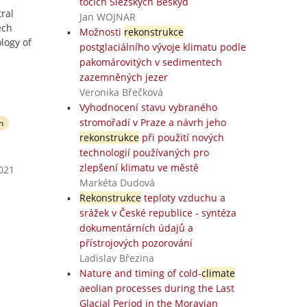
tocích Slezských Beskyd
ral
Jan WOJNAR
ech
Možnosti
rekonstrukce
logy of
postglaciálního vývoje klimatu podle
pakomárovitých v sedimentech
zazemněných jezer
Veronika Břečková
Vyhodnocení stavu vybraného
stromořadí v Praze a návrh jeho
n
rekonstrukce
při použití nových
technologií používaných pro
zlepšení klimatu ve městě
2021
Markéta Dudová
Rekonstrukce
teploty vzduchu a
srážek v České republice - syntéza
dokumentárních údajů a
přístrojových pozorování
Ladislav Březina
Nature and timing of cold-
climate
aeolian processes during the Last
Glacial Period in the Moravian