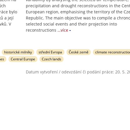
ých
precipitation and drought reconstructions in the Cent
ráce bylo
European region, emphasising the territory of the Cz
 a její
Republic. The main objective was to compile a chrono
vků. V
selected social events and their projection into
reconstructions
…více
historické milníky
střední Evropa
České země
climate reconstructio
nes
Central Europe
Czech lands
Datum vytvoření / odevzdání či podání práce: 20. 5. 