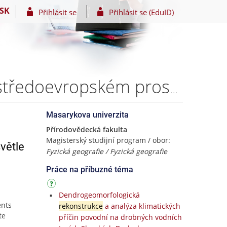
SK
Přihlásit se
Přihlásit se (EduID)
Chronologie významných společenských událostí ve středoevropském prostoru ve světle variability klimatu – Bc. Barbora Špinarová
Masarykova univerzita
Přírodovědecká fakulta
Magisterský studijní program / obor:
větle
Fyzická geografie / Fyzická geografie
Práce na příbuzné téma
Dendrogeomorfologická
ents
rekonstrukce
a analýza klimatických
te
příčin povodní na drobných vodních