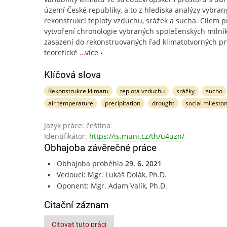
území České republiky, a to z hlediska analýzy vybran
rekonstrukcí teploty vzduchu, srážek a sucha. Cílem p
vytvoření chronologie vybraných společenských milníků
zasazení do rekonstruovaných řad klimatotvorných pr
teoretické
…více
Klíčová slova
Rekonstrukce klimatu
teplota vzduchu
srážky
sucho
air temperature
precipitation
drought
social milesto
Jazyk práce: čeština
Identifikátor:
https://is.muni.cz/th/u4uzn/
Obhajoba závěrečné práce
Obhajoba proběhla
29. 6. 2021
Vedoucí: Mgr. Lukáš Dolák, Ph.D.
Oponent: Mgr. Adam Valík, Ph.D.
Citační záznam
Citovat tuto práci