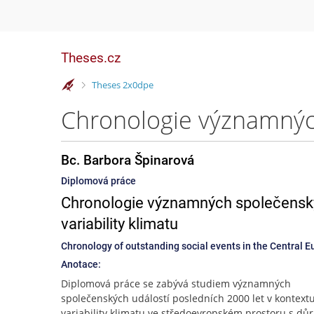
Theses.cz
>
Theses 2x0dpe
Bc. Barbora Špinarová
Diplomová práce
Chronologie významných společenský
variability klimatu
Chronology of outstanding social events in the Central Eur
Anotace:
Diplomová práce se zabývá studiem významných
společenských událostí posledních 2000 let v kontext
variability klimatu ve středoevropském prostoru s d