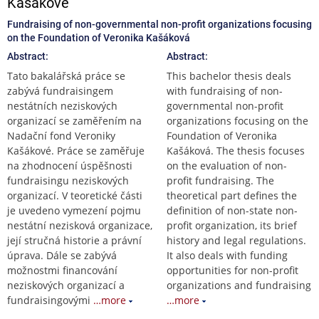
Kašákové
Fundraising of non-governmental non-profit organizations focusing
on the Foundation of Veronika Kašáková
Abstract:
Abstract:
Tato bakalářská práce se
This bachelor thesis deals
zabývá fundraisingem
with fundraising of non-
nestátních neziskových
governmental non-profit
organizací se zaměřením na
organizations focusing on the
Nadační fond Veroniky
Foundation of Veronika
Kašákové. Práce se zaměřuje
Kašáková. The thesis focuses
na zhodnocení úspěšnosti
on the evaluation of non-
fundraisingu neziskových
profit fundraising. The
organizací. V teoretické části
theoretical part defines the
je uvedeno vymezení pojmu
definition of non-state non-
nestátní nezisková organizace,
profit organization, its brief
její stručná historie a právní
history and legal regulations.
úprava. Dále se zabývá
It also deals with funding
možnostmi financování
opportunities for non-profit
neziskových organizací a
organizations and fundraising
fundraisingovými
…more
…more