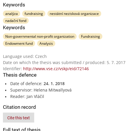
Keywords
analýza
fundraising
nestátní nezisková organizace
nadační fond
Keywords
Non-governmental non-profit organization
Fundraising
Endowment fund
Analysis
Language used: Czech
Date on which the thesis was submitted / produced: 5. 7. 2017
Identifier:
http://www.vse.cz/vskp/eid/72146
Thesis defence
Date of defence:
24. 1. 2018
Supervisor: Helena Mitwallyová
Reader: Jan Vláčil
Citation record
Cite this text
Full text of thesis