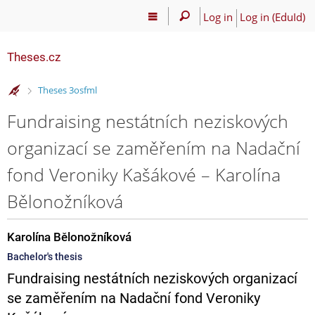
Log in
Log in (EduId)
Theses.cz
>
Theses 3osfml
Fundraising nestátních neziskových
organizací se zaměřením na Nadační
fond Veroniky Kašákové – Karolína
Bělonožníková
Karolína Bělonožníková
Bachelor's thesis
Fundraising nestátních neziskových organizací
se zaměřením na Nadační fond Veroniky