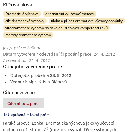
Klíčová slova
Dramatická výchova
alternativní vyučovací metody
cíle dramatické výchovy
úloha a přínos dramatické výchovy do výuky
vliv dramatické výchovy na osvojení klíčových kompetencí žáků
metody dramatické výchovy
Jazyk práce: čeština
Datum vytvoření / odevzdání či podání práce: 24. 4. 2012
Zveřejnit od: 24. 4. 2012
Obhajoba závěrečné práce
Obhajoba proběhla
28. 5. 2012
Vedoucí: Mgr. Krista Bláhová
Citační záznam
Citovat tuto práci
Jak správně citovat práci
Farská Šípová, Lenka. Dramatická výchova jako vyučovací
metoda na 1. stupni ZŠ (možnosti využití DV ve vybraných