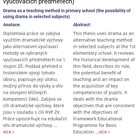
vyučovacích předmětech)
Drama as a teaching method in primary school (the possibility of
using drama in selected subjects)
Anotace:
Abstract:
Diplomová práce se zabývá
This thesis uses drama as an
využitím dramatické výchovy
alternative teaching method
jako alternativní vyučovací
in selected subjects at the 1st
metody ve vybraných
elementary school. It reviews
vyučovacích předmětech na 1.
the historical development of
stupni ZŠ. Podává přehled o
this field, describes its role,
historickém vývoji tohoto
the potential benefit of
oboru, popisuje její úlohu,
teaching and an impact on
možný přínos do výuky a vliv
the acquisition of key
na osvojení klíčových
competencies of pupils. It
kompetencí žáků. Zabývá se
deals with the drama
cíli dramatické výchovy, které
objectives that are consistent
jsou v souladu s cíli RVP ZV.
with the objectives of
Práce upozorňuje na edukační
Framework Educational
vliv dramatické výchovy
…
Programme for Basic
více
Education
…více