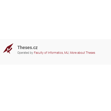
Theses.cz
Operated by
Faculty of Informatics, MU
,
More about Theses
Do you need help?
Participating schools
theses@fi.muni.cz
Administrators of educational
institutions involved
Help
Privacy
Frequently asked questions
Accessibility