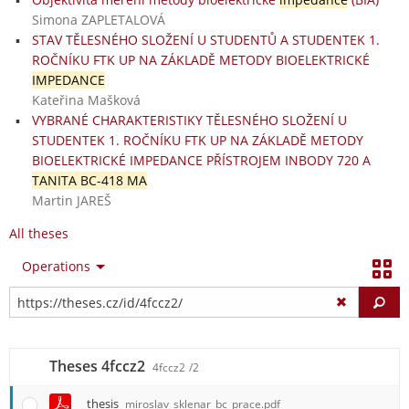
Simona ZAPLETALOVÁ
STAV TĚLESNÉHO SLOŽENÍ U STUDENTŮ A STUDENTEK 1.
ROČNÍKU FTK UP NA ZÁKLADĚ METODY BIOELEKTRICKÉ
IMPEDANCE
Kateřina Mašková
VYBRANÉ CHARAKTERISTIKY TĚLESNÉHO SLOŽENÍ U
STUDENTEK 1. ROČNÍKU FTK UP NA ZÁKLADĚ METODY
BIOELEKTRICKÉ IMPEDANCE PŘÍSTROJEM INBODY 720 A
TANITA BC-418 MA
Martin JAREŠ
All theses
Operations
Fi
Theses 4fccz2
4fccz2
/2
thesis
miroslav_sklenar_bc_prace.pdf