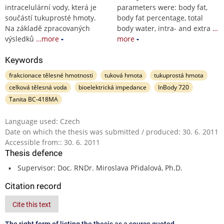
intracelulární vody, která je
parameters were: body fat,
součástí tukuprosté hmoty.
body fat percentage, total
Na základě zpracovaných
body water, intra- and extra
…
výsledků
…more
more
Keywords
frakcionace tělesné hmotnosti
tuková hmota
tukuprostá hmota
celková tělesná voda
bioelektrická impedance
InBody 720
Tanita BC-418MA
Language used: Czech
Date on which the thesis was submitted / produced: 30. 6. 2011
Accessible from:: 30. 6. 2011
Thesis defence
Supervisor: Doc. RNDr. Miroslava Přidalová, Ph.D.
Citation record
Cite this text
The right form of listing the thesis as a source quoted