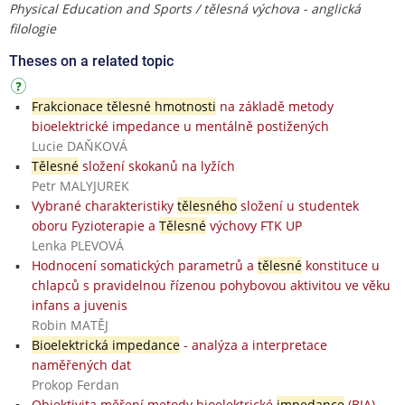
Physical Education and Sports / tělesná výchova - anglická
filologie
Theses on a related topic
Frakcionace tělesné hmotnosti
na základě metody
bioelektrické impedance u mentálně postižených
Lucie DAŇKOVÁ
Tělesné
složení skokanů na lyžích
Petr MALYJUREK
Vybrané charakteristiky
tělesného
složení u studentek
oboru Fyzioterapie a
Tělesné
výchovy FTK UP
Lenka PLEVOVÁ
Hodnocení somatických parametrů a
tělesné
konstituce u
chlapců s pravidelnou řízenou pohybovou aktivitou ve věku
infans a juvenis
Robin MATĚJ
Bioelektrická impedance
- analýza a interpretace
naměřených dat
Prokop Ferdan
Objektivita měření metody bioelektrické
impedance
(BIA)