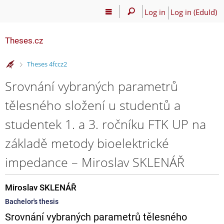
Log in
Log in (EduId)
Theses.cz
>
Theses 4fccz2
Srovnání vybraných parametrů
tělesného složení u studentů a
studentek 1. a 3. ročníku FTK UP na
základě metody bioelektrické
impedance – Miroslav SKLENÁŘ
Miroslav SKLENÁŘ
Bachelor's thesis
Srovnání vybraných parametrů tělesného