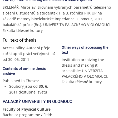
SKLENÁŘ, Miroslav. Srovnání vybraných parametrů tělesného
složení u studentů a studentek 1. a 3. ročníku FTK UP na
základě metody bioelektrické impedance. Olomouc, 2011.
bakalářská práce (Bc.). UNIVERZITA PALACKÉHO V OLOMOUCI.
Fakulta tělesné kultury
Full text of thesis
Accessibility: Autor si přeje
Other ways of accessing the
text
zpřístupnit práci veřejnosti až
od 30. 06. 2011
Institution archiving the
thesis and making it
Contents of on-line thesis
accessible: UNIVERZITA
archive
PALACKÉHO V OLOMOUCI,
Published in Theses:
Fakulta tělesné kultury
Soubory jsou od
30. 6.
2011
dostupné: světu
PALACKÝ UNIVERSITY IN OLOMOUC
Faculty of Physical Culture
Bachelor programme / field: