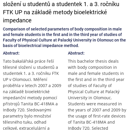
složení u studentů a studentek 1. a 3. ročníku
FTK UP na základě metody bioelektrické
impedance
Comparison of selected parameters of body composition in male
and female students in the first and in the third year of studies of
Faculty of Physical Culture at Palacký University in Olomouc on the
basis of bioelectrical impedance method.
Abstract:
Abstract:
Tato bakalářská práce řeší
This bachelor thesis deals
tělesné složení u studentů a
with body composition in
studentek 1. a 3. ročníku FTK
male and female students in
UP v Olomouci. Měření
the first and in the third year
proběhla v letech 2007 a 2009
of studies of Faculty of
na základě bioelektrické
Physical Culture at Palacký
impedanční metody pomocí
University in Olomouc.
přístrojů Tanita BC-418MA a
Students were measured in
InBody 720. Sledovanými
the years of 2007 and 2009 by
parametry bylo množství
the usage of first-rate devices
tělesného tuku, odhad
of Tanita BC-418MA and
celkové, extracelulární a
InBody 720. Selected