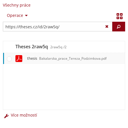
Všechny práce
Operace
Vy
Theses 2raw5q
2raw5q
/2
thesis
Bakalarska_prace_Tereza_Podzimkova.pdf
Více možností