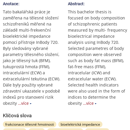
Anotace:
Abstract:
Tato bakalářská práce je
This bachelor thesis is
zaměřena na tělesné složení
focused on body composition
schizofreniků měřené na
of schizophrenic patients
základě multi-frekvenční
measured by multi- frequency
bioelektrické impedance
bioelectrical impedance
pomocí přístroje InBody 720.
analysis using InBody 720.
Byly sledovány vybrané
Selected parametres of body
parametry tělesného složení,
composition were observed
jako je tělesný tuk (BFM),
such as body fat mass (BFM),
tukuprostá hmota (FFM),
fat-free mass (FFM),
intracelulární (ECW) a
intracelular (ICW) and
extracelulární tekutina (ECW).
extracelular water (ECW).
Dále byly použity vybrané
Selected health indicators
zdravotní ukazatele v podobě
were also used in the form of
indexů pro stanovení rizik
indices to determine the
obezity
…více
obesity
…více
Klíčová slova
frakcionace tělesné hmotnosti
bioelektrická impedance