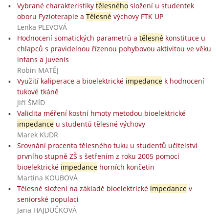
Vybrané charakteristiky
tělesného
složení u studentek
oboru Fyzioterapie a
Tělesné
výchovy FTK UP
Lenka PLEVOVÁ
Hodnocení somatických parametrů a
tělesné
konstituce u
chlapců s pravidelnou řízenou pohybovou aktivitou ve věku
infans a juvenis
Robin MATĚJ
Využití kaliperace a bioelektrické
impedance
k hodnocení
tukové tkáně
Jiří ŠMÍD
Validita měření kostní hmoty metodou bioelektrické
impedance
u studentů tělesné výchovy
Marek KUDR
Srovnání procenta tělesného tuku u studentů učitelství
prvního stupně ZŠ s šetřením z roku 2005 pomocí
bioelektrické
impedance
horních končetin
Martina KOUBOVÁ
Tělesné složení na základě bioelektrické
impedance
v
seniorské populaci
Jana HAJDUČKOVÁ