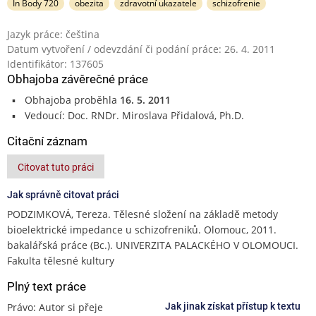
In Body 720
obezita
zdravotní ukazatele
schizofrenie
Jazyk práce: čeština
Datum vytvoření / odevzdání či podání práce: 26. 4. 2011
Identifikátor: 137605
Obhajoba závěrečné práce
Obhajoba proběhla
16. 5. 2011
Vedoucí: Doc. RNDr. Miroslava Přidalová, Ph.D.
Citační záznam
Citovat tuto práci
Jak správně citovat práci
PODZIMKOVÁ, Tereza. Tělesné složení na základě metody
bioelektrické impedance u schizofreniků. Olomouc, 2011.
bakalářská práce (Bc.). UNIVERZITA PALACKÉHO V OLOMOUCI.
Fakulta tělesné kultury
Plný text práce
Právo: Autor si přeje
Jak jinak získat přístup k textu