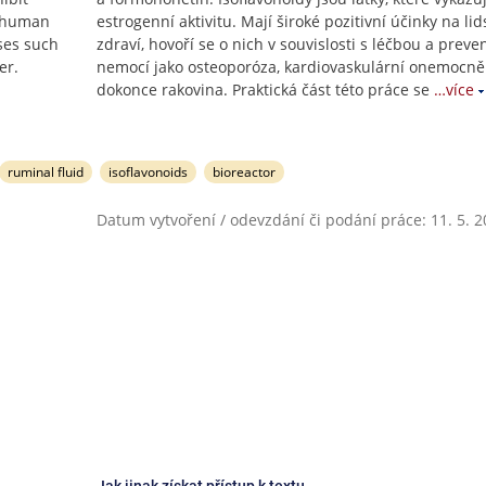
o human
estrogenní aktivitu. Mají široké pozitivní účinky na lid
ses such
zdraví, hovoří se o nich v souvislosti s léčbou a preve
er.
nemocí jako osteoporóza, kardiovaskulární onemocněn
dokonce rakovina. Praktická část této práce se
…více
ruminal fluid
isoflavonoids
bioreactor
Datum vytvoření / odevzdání či podání práce: 11. 5. 