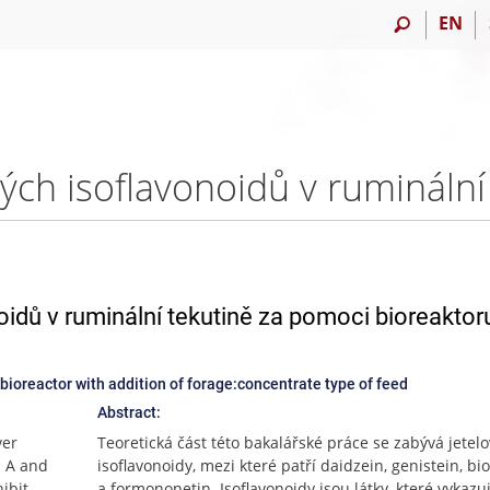
EN
oidů v ruminální tekutině za pomoci bioreaktor
 bioreactor with addition of forage:concentrate type of feed
Abstract:
ver
Teoretická část této bakalářské práce se zabývá jetel
n A and
isoflavonoidy, mezi které patří daidzein, genistein, b
ibit
a formononetin. Isoflavonoidy jsou látky, které vykazuj