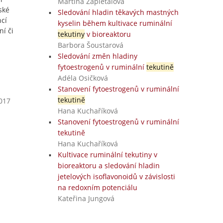
Martina Zapletalová
ské
Sledování hladin těkavých mastných
ncí
kyselin během kultivace ruminální
í či
tekutiny
v bioreaktoru
Barbora Šoustarová
Sledování změn hladiny
fytoestrogenů v ruminální
tekutině
Adéla Osičková
Stanovení fytoestrogenů v ruminální
tekutině
2017
Hana Kuchaříková
Stanovení fytoestrogenů v ruminální
tekutině
Hana Kuchaříková
Kultivace ruminální tekutiny v
bioreaktoru a sledování hladin
jetelových isoflavonoidů v závislosti
na redoxním potenciálu
Kateřina Jungová