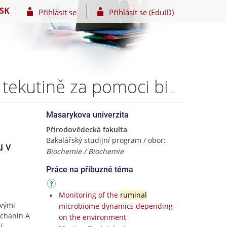
SK
Přihlásit se
Přihlásit se (EduID)
Sledování hladin jetelových isoflavonoidů v ruminální tekutině za pomoci bioreaktoru v přítomnosti jadrného typu krmiva – Bc. Katarína Mitašová
Masarykova univerzita
Přírodovědecká fakulta
Bakalářský studijní program / obor:
u v
Biochemie / Biochemie
Práce na příbuzné téma
Monitoring of the
ruminal
ovými
microbiome dynamics depending
iochanin A
on the environment
í