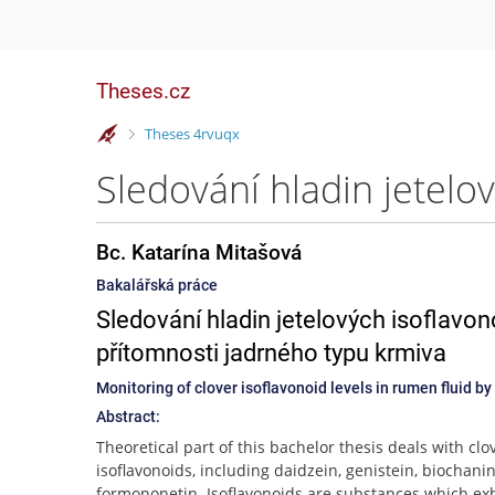
Theses.cz
>
Theses 4rvuqx
Bc. Katarína Mitašová
Bakalářská práce
Sledování hladin jetelových isoflavon
přítomnosti jadrného typu krmiva
Monitoring of clover isoflavonoid levels in rumen fluid by
Abstract:
Theoretical part of this bachelor thesis deals with clo
isoflavonoids, including daidzein, genistein, biochani
formononetin. Isoflavonoids are substances which exh