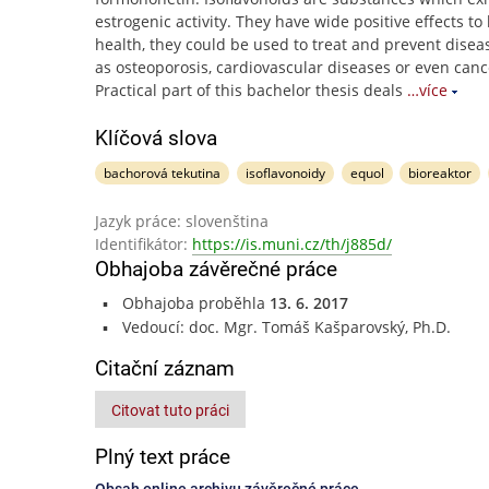
estrogenic activity. They have wide positive effects t
health, they could be used to treat and prevent disea
as osteoporosis, cardiovascular diseases or even canc
Practical part of this bachelor thesis deals
…více
Klíčová slova
bachorová tekutina
isoflavonoidy
equol
bioreaktor
Jazyk práce: slovenština
Identifikátor:
https://is.muni.cz/th/j885d/
Obhajoba závěrečné práce
Obhajoba proběhla
13. 6. 2017
Vedoucí: doc. Mgr. Tomáš Kašparovský, Ph.D.
Citační záznam
Citovat tuto práci
Plný text práce