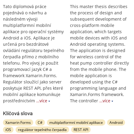
Tato diplomová práce
This master thesis describes
pojednává o návrhu a
the process of design and
následném vývoji
subsequent development of
multiplatformní mobilní
cross-platform mobile
aplikace pro operační systémy
application, which targets
Android a iOS. Aplikace je
mobile devices with iOS and
určená pro bezdrátové
Android operating systems.
ovládání regulátoru tepelného
The application is designed
čerpadla přímo z mobilního
for wireless control of the
telefonu. Pro vývoj je použit
heat pump controller directly
programovací jazyk C# a
from the mobile phone. The
framework Xamarin.Forms.
mobile application is
Regulátor sloužící jako server
developed using the C#
poskytuje REST API, přes které
programming language and
mobilní aplikace komunikuje
Xamarin.Forms framework.
prostřednictvím
…více
The controller
…více
Klíčová slova
Xamarin Forms
C#
multiplatformní mobilní aplikace
Android
iOS
regulátor tepelného čerpadla
REST API