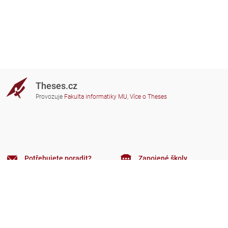
Theses.cz
Provozuje
Fakulta informatiky MU
,
Více o Theses
Potřebujete poradit?
Zapojené školy
theses@fi.muni.cz
Správci zapojených škol
Nápověda
Soukromí
Často kladené dotazy
Přístupnost