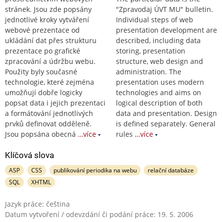
stránek. Jsou zde popsány
"Zpravodaj ÚVT MU" bulletin.
jednotlivé kroky vytváření
Individual steps of web
webové prezentace od
presentation development are
ukládání dat přes strukturu
described, including data
prezentace po grafické
storing, presentation
zpracování a údržbu webu.
structure, web design and
Použity byly současné
administration. The
technologie, které zejména
presentation uses modern
umožňují dobře logicky
technologies and aims on
popsat data i jejich prezentaci
logical description of both
a formátování jednotlivých
data and presentation. Design
prvků definovat odděleně.
is defined separately. General
Jsou popsána obecná
…více
rules
…více
Klíčová slova
ASP
CSS
publikování periodika na webu
relační databáze
SQL
XHTML
Jazyk práce: čeština
Datum vytvoření / odevzdání či podání práce: 19. 5. 2006