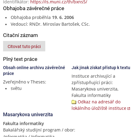
Identifikátor:
https://is.muni.cz/th/bxns5/
Obhajoba závěrečné práce
Obhajoba proběhla
19. 6. 2006
Vedoucí: RNDr. Miroslav Bartošek, CSc.
Citační záznam
Citovat tuto práci
Plný text práce
Obsah online archivu závěrečné
Jak jinak získat přístup k textu
práce
Instituce archivující a
Zveřejněno v Theses:
zpřístupňující práci:
světu
Masarykova univerzita,
Fakulta informatiky
Odkaz na adresář do
lokálního úložiště instituce
Masarykova univerzita
Fakulta informatiky
Bakalářský studijní program / obor:
Informatika / Informatika