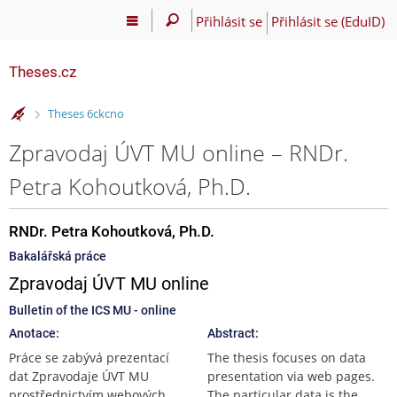
Přihlásit se
Přihlásit se (EduID)
Theses.cz
>
Theses 6ckcno
Zpravodaj ÚVT MU online – RNDr.
Petra Kohoutková, Ph.D.
RNDr. Petra Kohoutková, Ph.D.
Bakalářská práce
Zpravodaj ÚVT MU online
Bulletin of the ICS MU - online
Anotace:
Abstract:
Práce se zabývá prezentací
The thesis focuses on data
dat Zpravodaje ÚVT MU
presentation via web pages.
prostřednictvím webových
The particular data is the