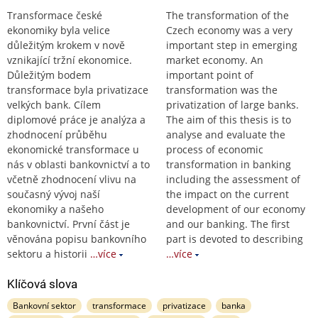
Transformace české
The transformation of the
ekonomiky byla velice
Czech economy was a very
důležitým krokem v nově
important step in emerging
vznikající tržní ekonomice.
market economy. An
Důležitým bodem
important point of
transformace byla privatizace
transformation was the
velkých bank. Cílem
privatization of large banks.
diplomové práce je analýza a
The aim of this thesis is to
zhodnocení průběhu
analyse and evaluate the
ekonomické transformace u
process of economic
nás v oblasti bankovnictví a to
transformation in banking
včetně zhodnocení vlivu na
including the assessment of
současný vývoj naší
the impact on the current
ekonomiky a našeho
development of our economy
bankovnictví. První část je
and our banking. The first
věnována popisu bankovního
part is devoted to describing
sektoru a historii
…více
…více
Klíčová slova
Bankovní sektor
transformace
privatizace
banka