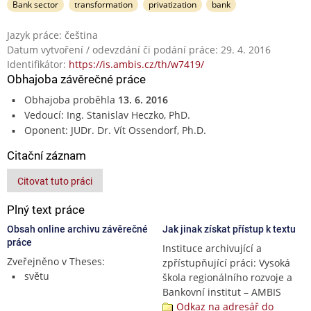
Bank sector
transformation
privatization
bank
Jazyk práce: čeština
Datum vytvoření / odevzdání či podání práce: 29. 4. 2016
Identifikátor:
https://is.ambis.cz/th/w7419/
Obhajoba závěrečné práce
Obhajoba proběhla
13. 6. 2016
Vedoucí: Ing. Stanislav Heczko, PhD.
Oponent: JUDr. Dr. Vít Ossendorf, Ph.D.
Citační záznam
Citovat tuto práci
Plný text práce
Obsah online archivu závěrečné
Jak jinak získat přístup k textu
práce
Instituce archivující a
Zveřejněno v Theses:
zpřístupňující práci: Vysoká
světu
škola regionálního rozvoje a
Bankovní institut – AMBIS
Odkaz na adresář do