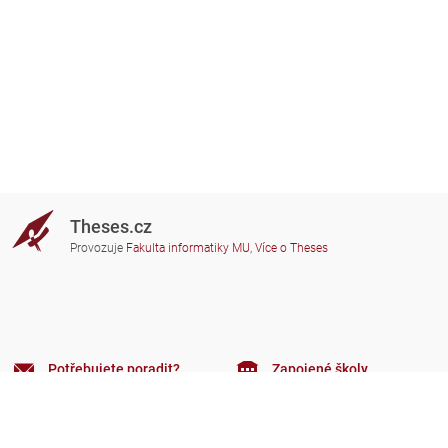
Theses.cz
Provozuje
Fakulta informatiky MU
,
Více o Theses
Potřebujete poradit?
Zapojené školy
theses@fi.muni.cz
Správci zapojených škol
Nápověda
Soukromí